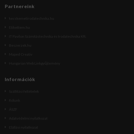
Partnereink
kecskemetirodatechnika.hu
Etikettem.hu
IT Pavilon Számítástechnika és Irodatechnika Kft.
Beszerzek.hu
Maped Creativ
Hungarian Web Linkgyűjtemény
Információk
Szállítási feltételek
Rólunk
ÁSZF
Adatvédelmi nyilatkozat
Elállási nyilatkozat