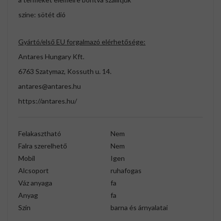
színe: sötét dió
Gyártó/első EU forgalmazó elérhetősége:
Antares Hungary Kft.
6763 Szatymaz, Kossuth u. 14.
antares@antares.hu
https://antares.hu/
Felakasztható
Nem
Falra szerelhető
Nem
Mobil
Igen
Alcsoport
ruhafogas
Váz anyaga
fa
Anyag
fa
Szín
barna és árnyalatai