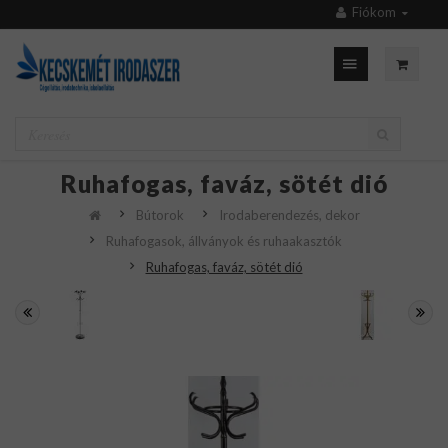
Fiókom
Ruhafogas, faváz, sötét dió
Bútorok
Irodaberendezés, dekor
Ruhafogasok, állványok és ruhaakasztók
Ruhafogas, faváz, sötét dió