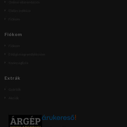
Online vitarendezés
Elállás indítása
Fiókom
Fiókom
Fiókom
Eddigi megrendeléseim
Kívánságlista
Extrák
Gyártók
Akciók