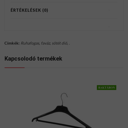
ÉRTÉKELÉSEK (0)
Címkék:
Ruhafogas
,
faváz
,
sötét dió
,
.
Kapcsolodó termékek
RAKTÁRON