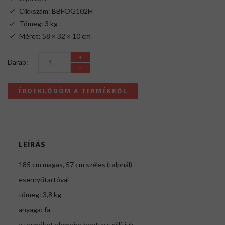
Cikkszám: BBFOG102H
Tömeg: 3 kg
Méret: 58 × 32 × 10 cm
Darab:
ÉRDEKLŐDÖM A TERMÉKRŐL
LEÍRÁS
185 cm magas, 57 cm széles (talpnál)
esernyőtartóval
tömeg: 3,8 kg
anyaga: fa
a terméket elemeire bontva szállítjuk