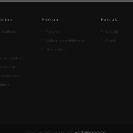
ációk
Fiókom
Extrák
i feltételek
Fiókom
Gyártók
Eddigi megrendeléseim
Akciók
Kívánságlista
lmi nyilatkozat
nyilatkozat
vitarendezés
ndítása
Minden jog fenttartva. Készíttette:
Kecskeméti Irodaszer