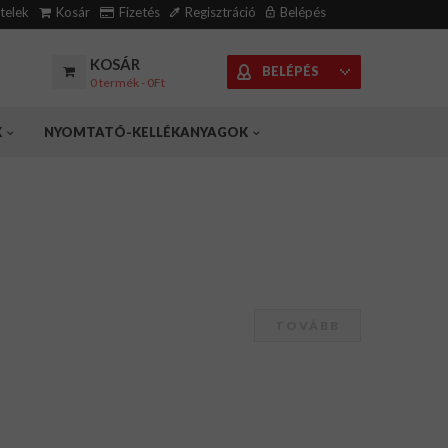
ételek
Kosár
Fizetés
Regisztráció
Belépés
KOSÁR
BELÉPÉS
0 termék - 0Ft
K
NYOMTATÓ-KELLÉKANYAGOK
TOVÁBB