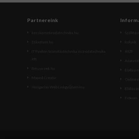
Partnereink
Inform
kecskemetirodatechnika.hu
Szállítás
Etikettem.hu
Rólunk
IT Pavilon Számítástechnika és Irodatechnika
ÁSZF
Kft.
Adatvéde
Beszerzek.hu
Elállási 
Maped Creativ
Online 
Hungarian Web Linkgyűjtemény
Elállás i
Fiókom