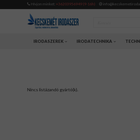
Hívjon minket:
+36203956949 (9-16h)
info@kecskemetiroda
IRODASZEREK
IRODATECHNIKA
TECHN
Nincs listázandó gyártó(k).