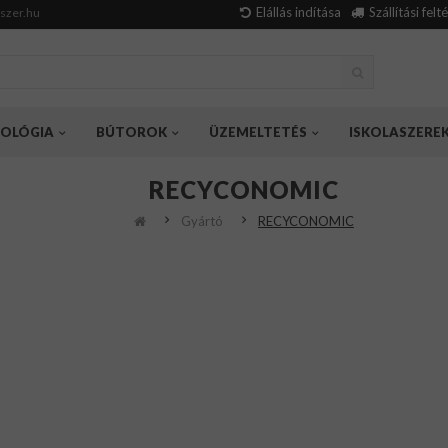
Elállás indítása
Szállítási felt
szer.hu
OLÓGIA
BÚTOROK
ÜZEMELTETÉS
ISKOLASZERE
RECYCONOMIC
Gyártó
RECYCONOMIC