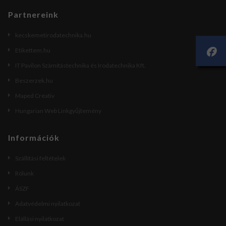
Partnereink
kecskemetirodatechnika.hu
Etikettem.hu
IT Pavilon Számítástechnika és Irodatechnika Kft.
Beszerzek.hu
Maped Creativ
Hungarian Web Linkgyűjtemény
Információk
Szállítási feltételek
Rólunk
ÁSZF
Adatvédelmi nyilatkozat
Elállási nyilatkozat