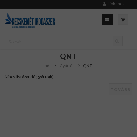
Fiókom
QNT
Gyártó
QNT
Nincs listázandó gyártó(k).
TOVÁBB