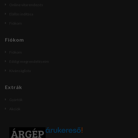
Online vitarendezés
Elállás indítása
Fiókom
Fiókom
Fiókom
Eddigi megrendeléseim
Kívánságlista
Extrák
Gyártók
Akciók