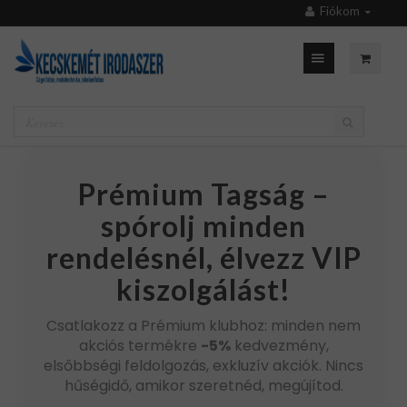
Fiókom
Prémium Tagság –
spórolj minden
rendelésnél, élvezz VIP
kiszolgálást!
Csatlakozz a Prémium klubhoz: minden nem
akciós termékre
-5%
kedvezmény,
elsőbbségi feldolgozás, exkluzív akciók. Nincs
hűségidő, amikor szeretnéd, megújítod.