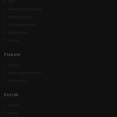
ÁSZF
Adatvédelmi nyilatkozat
Elállási nyilatkozat
Online vitarendezés
Elállás indítása
Fiókom
Fiókom
Fiókom
Eddigi megrendeléseim
Kívánságlista
Extrák
Gyártók
Akciók