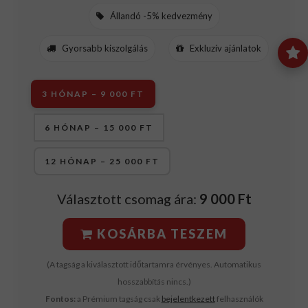
Állandó -5% kedvezmény
Gyorsabb kiszolgálás
Exkluzív ajánlatok
3 HÓNAP – 9 000 FT
6 HÓNAP – 15 000 FT
12 HÓNAP – 25 000 FT
Választott csomag ára:
9 000 Ft
KOSÁRBA TESZEM
(A tagság a kiválasztott időtartamra érvényes. Automatikus
hosszabbítás nincs.)
Fontos:
a Prémium tagság csak
bejelentkezett
felhasználók