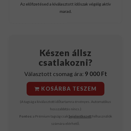
Az előfizetésed a kiválasztott időszak végéig aktív
marad.
Készen állsz
csatlakozni?
Választott csomag ára:
9 000 Ft
KOSÁRBA TESZEM
(A tagság a kiválasztott időtartamra érvényes. Automatikus
hosszabbítás nincs.)
Fontos:
a Prémium tagság csak
bejelentkezett
felhasználók
számára elérhető.