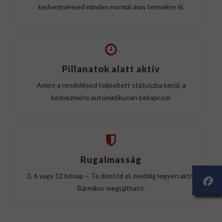
kedvezményed minden normál áras termékre él.
Pillanatok alatt aktív
Amint a rendelésed teljesített státuszba kerül, a
kedvezmény automatikusan bekapcsol.
Rugalmasság
3, 6 vagy 12 hónap – Te döntöd el, meddig legyen aktív.
Bármikor megújítható.