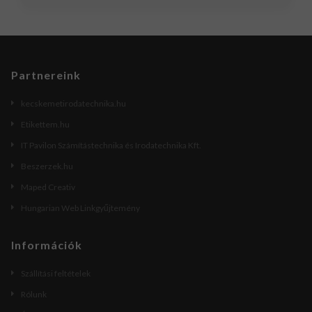
Partnereink
kecskemetirodatechnika.hu
Etikettem.hu
IT Pavilon Számítástechnika és Irodatechnika Kft.
Beszerzek.hu
Maped Creativ
Hungarian Web Linkgyűjtemény
Információk
Szállítási feltételek
Rólunk