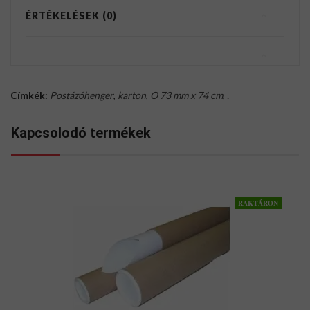
ÉRTÉKELÉSEK (0)
Címkék:
Postázóhenger
,
karton
,
O 73 mm x 74 cm
,
.
Kapcsolodó termékek
RAKTÁRON