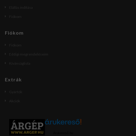
Elállás indítása
Fiókom
Fiókom
Fiókom
Eddigi megrendeléseim
Kívánságlista
Extrák
Gyártók
Akciók
Árukereső.hu