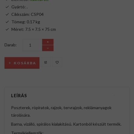
Gyártó:
.
Cikkszám: CSP04
Tömeg: 0.17 kg
Méret: 7.5 × 7.5 × 75 cm
Darab:
KOSÁRBA
LEÍRÁS
Poszterek, röpiratok, rajzok, tervrajzok, reklámanyagok
tárolására.
Barna, vízálló, spirálos kialakítású. Kartonból készült termék.
Termékjellemzők: