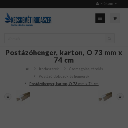
Fiókom
Postázóhenger, karton, O 73 mm x
74 cm
Irodaszerek
Csomagolás, tárolás
Postázó dobozok és hengerek
Postázóhenger, karton, O 73 mm x 74 cm