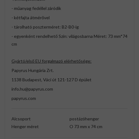
- műanyag fedéllel záródik
- kétfajta átmérővel
- tárolható poszterméret: B2-B0-ig
- egyenként rendelhető Szín: világosbarna Méret: 73 mm*74
cm
Gyártó/első EU forgalmazó elérhetősége:
Papyrus Hungária Zrt.
1138 Budapest, Váci út 121-127 D épület
info.hu@papyrus.com
papyrus.com
Alcsoport
postázóhenger
Henger méret
O 73 mm x 74 cm