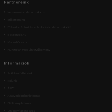
Partnereink
kecskemetirodatechnika.hu
Etikettem.hu
IT Pavilon Számítástechnika és Irodatechnika Kft.
Beszerzek.hu
Maped Creativ
Hungarian Web Linkgyűjtemény
Információk
Szállítási feltételek
Rólunk
ÁSZF
Adatvédelmi nyilatkozat
Elállási nyilatkozat
Online vitarendezés