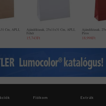
1x31 Cm, APLI,
Ajándéktasak, 25x11x31 Cm, APLI,
Ajándéktasak, 2
Fehér
Piros
15,743Ft
18,998Ft
ációk
Fiókom
Extrák