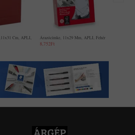
5x11x31 Cm, APLI,
Árazócímke, 11x29 Mm, APLI, Fehér
8,752Ft