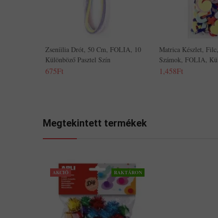
Zseníilia Drót, 50 Cm, FOLIA, 10
Matrica Készlet, Filc
Különböző Pasztel Szín
Számok, FOLIA, Kül
675Ft
1,458Ft
Megtekintett termékek
AKCIÓ
RAKTÁRON