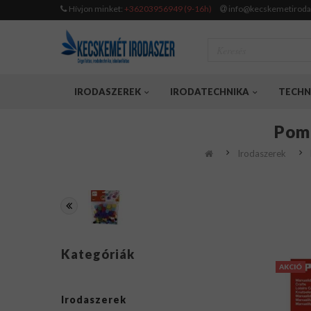
Hívjon minket:
+36203956949 (9-16h)
info@kecskemetiroda
IRODASZEREK
IRODATECHNIKA
TECHN
Pom-
Irodaszerek
Kategóriák
AKCIÓ
Irodaszerek