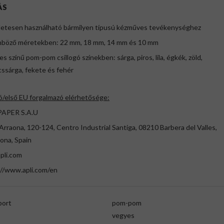
ÁS
életesen használható bármilyen típusú kézműves tevékenységhez
önböző méretekben: 22 mm, 18 mm, 14 mm és 10 mm
es színű pom-pom csillogó színekben: sárga, piros, lila, égkék, zöld,
ssárga, fekete és fehér
ó/első EU forgalmazó elérhetősége:
PAPER S.A.U
Arraona, 120-124, Centro Industrial Santiga, 08210 Barbera del Valles,
ona, Spain
pli.com
://www.apli.com/en
port
pom-pom
vegyes