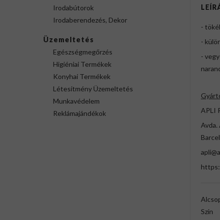
LEÍR
Irodabútorok
Irodaberendezés, Dekor
- tök
Üzemeltetés
- kül
Egészségmegőrzés
- vegy
Higiéniai Termékek
naranc
Konyhai Termékek
Létesítmény Üzemeltetés
Gyárt
Munkavédelem
APLI 
Reklámajándékok
Avda. 
Barcel
apli@a
https
Alcso
Szín