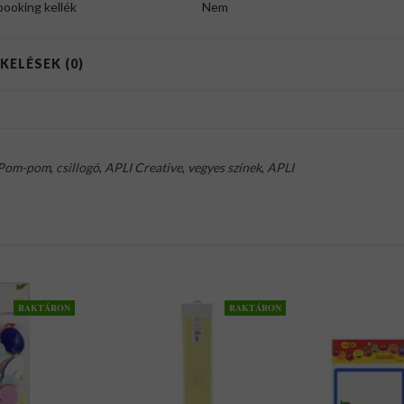
booking kellék
Nem
KELÉSEK (0)
Pom-pom
,
csillogó
,
APLI Creative
,
vegyes színek
,
APLI
RAKTÁRON
RAKTÁRON