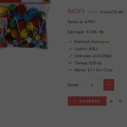
863Ft
937Ft
/csom (78 db)
Nettó ár: 679Ft
Egységár: 11,06 / db
Elérhető:
Raktáron
Gyártó:
APLI
Cikkszám: LCA13062
Tömeg: 0.03 kg
Méret: 17 × 15 × 3 cm
Darab:
KOSÁRBA