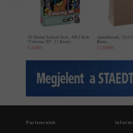
3D Hatású Színező Szett, APLI Kids
Ajándéktasak, 25x1
"Coloring 3D", 11 Részes
Barna
5,418Ft
12,058Ft
Partnereink
Inform