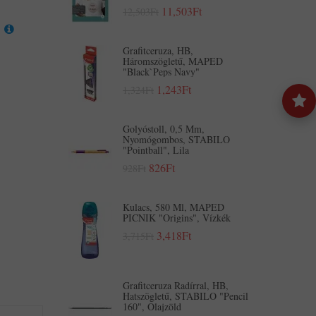
11,503Ft
12,503Ft
Grafitceruza, HB,
Háromszögletű, MAPED
"Black`Peps Navy"
1,243Ft
1,324Ft
Golyóstoll, 0,5 Mm,
Nyomógombos, STABILO
"Pointball", Lila
826Ft
928Ft
Kulacs, 580 Ml, MAPED
PICNIK "Origins", Vízkék
3,418Ft
3,715Ft
Grafitceruza Radírral, HB,
Hatszögletű, STABILO "Pencil
160", Olajzöld