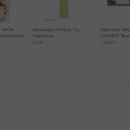
, 140 Db,
Selyempapír, 50x76cm, 21g,
Tábla Szett, Tábl
önböző Színek
Vaníliasárga
COLOKIT "Board
605Ft
1,065Ft