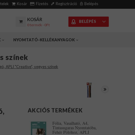
ételek
Kosár
Fizetés
Regisztráció
Belépés
KOSÁR
BELÉPÉS
0 termék - 0Ft
K
NYOMTATÓ-KELLÉKANYAGOK
s színek
ó, APLI "Creative", vegyes színek
ó,
AKCIÓS TERMÉKEK
Fólia, Vasalható, A4,
Tintasugaras Nyomtatóba,
Fehér Pólóhoz, APLI