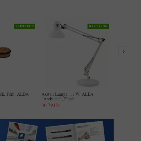
RAKTÁRON
RAKTÁRON
Asztali Lámp
"Architect", F
30,794Ft
zék, Fém, ALBA
Asztali Lámpa, 11 W, ALBA
"Architect", Fehér
30,794Ft