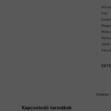
Alcso
Szín
Széle
Maga
Mélys
Rekes
Ajtók
Polco
ÉRTÉ
Címkék:
Kapcsolodó termékek