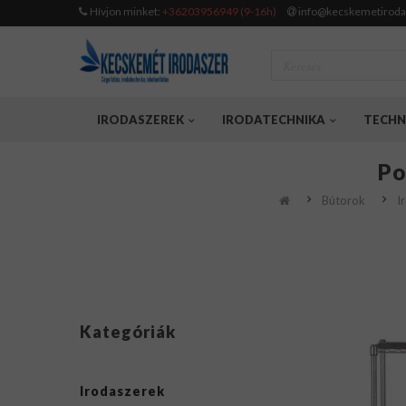
Hívjon minket:
+36203956949 (9-16h)
info@kecskemetiroda
IRODASZEREK
IRODATECHNIKA
TECHN
Po
Bútorok
I
Kategóriák
Irodaszerek