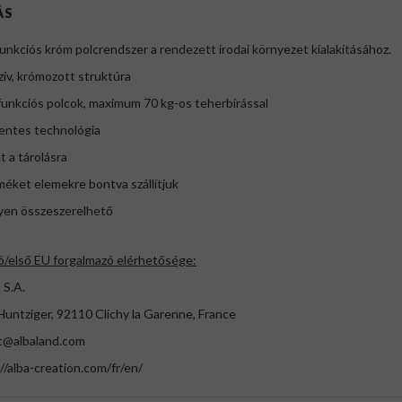
ÁS
nkciós króm polcrendszer a rendezett irodai környezet kialakításához.
ív, krómozott struktúra
unkciós polcok, maximum 70 kg-os teherbírással
entes technológia
nt a tárolásra
méket elemekre bontva szállítjuk
yen összeszerelhető
ó/első EU forgalmazó elérhetősége:
 S.A.
Huntziger, 92110 Clichy la Garenne, France
t@albaland.com
//alba-creation.com/fr/en/