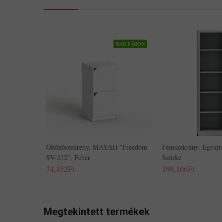
RAKTÁRON
Öltözőszekrény, MAYAH "Freedom
Fémszekrény, Egyajtó
SV-212", Fehér
Szürke
74,452Ft
199,106Ft
Megtekintett termékek