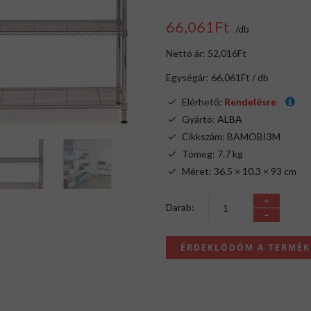
66,061Ft
/db
Nettó ár: 52,016Ft
Egységár: 66,061Ft / db
Elérhető:
Rendelésre
Gyártó:
ALBA
Cikkszám: BAMOBI3M
Tömeg: 7.7 kg
Méret: 36.5 × 10.3 × 93 cm
Darab:
ÉRDEKLŐDÖM A TERMÉ