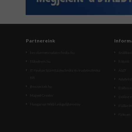
Partnereink
Inform
kecskemetirodatechnika.hu
Szállítás
Etikettem.hu
Rólunk
IT Pavilon Számítástechnika és Irodatechnika
ÁSZF
Kft.
Adatvéde
Beszerzek.hu
Elállási 
Maped Creativ
Online 
Hungarian Web Linkgyűjtemény
Elállás i
Fiókom