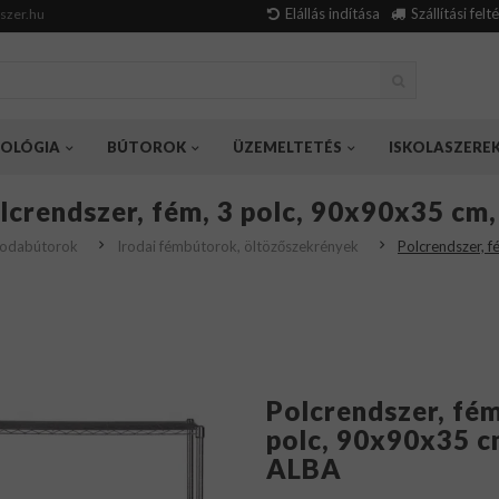
Elállás indítása
Szállítási felt
szer.hu
OLÓGIA
BÚTOROK
ÜZEMELTETÉS
ISKOLASZERE
lcrendszer, fém, 3 polc, 90x90x35 cm
rodabútorok
Irodai fémbútorok, öltözőszekrények
Polcrendszer, 
Polcrendszer, fém
polc, 90x90x35 c
ALBA