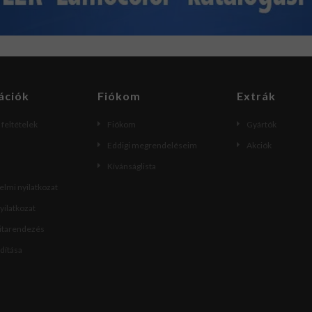
ációk
Fiókom
Extrák
i feltételek
Fiókom
Gyártók
Eddigi megrendeléseim
Akciók
Kívánságlista
lmi nyilatkozat
nyilatkozat
vitarendezés
ndítása