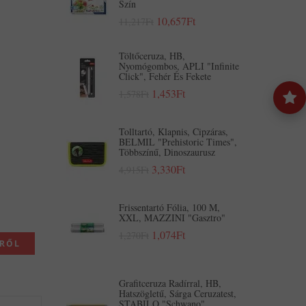
Szín
10,657Ft
11,217Ft
Töltőceruza, HB,
Nyomógombos, APLI "Infinite
Click", Fehér És Fekete
1,453Ft
1,578Ft
Tolltartó, Klapnis, Cipzáras,
BELMIL "Prehistoric Times",
Többszínű, Dinoszaurusz
3,330Ft
4,915Ft
Frissentartó Fólia, 100 M,
XXL, MAZZINI "Gasztro"
1,074Ft
1,270Ft
KRŐL
Grafitceruza Radírral, HB,
Hatszögletű, Sárga Ceruzatest,
STABILO "Schwano"