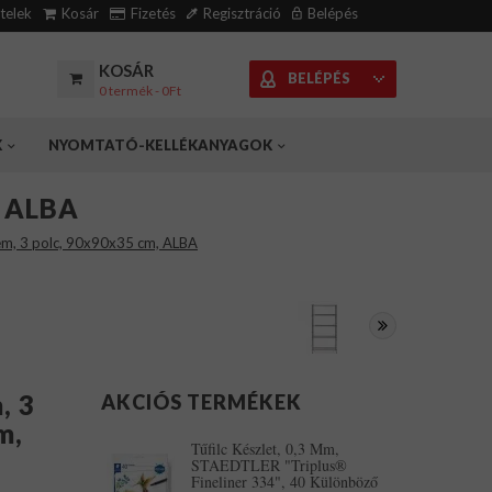
ételek
Kosár
Fizetés
Regisztráció
Belépés
KOSÁR
BELÉPÉS
0 termék - 0Ft
K
NYOMTATÓ-KELLÉKANYAGOK
, ALBA
fém, 3 polc, 90x90x35 cm, ALBA
, 3
AKCIÓS TERMÉKEK
m,
Tűfilc Készlet, 0,3 Mm,
STAEDTLER "triplus®
Fineliner 334", 40 Különböző