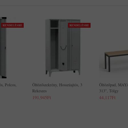
RENDELÉSRE
RENDELÉSRE
s, Polcos,
Öltözőszekrény, Hosszúajtós, 3
Öltözőpad, MAY
Rekeszes
313", Tölgy
191,945Ft
44,117Ft