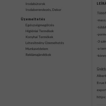
LEÍR
Irodabútorok
Irodaberendezés, Dekor
Többfu
Üzemeltetés
-massz
Egészségmegőrzés
-többf
Higiéniai Termékek
-porm
Konyhai Termékek
-3 szi
Létesítmény Üzemeltetés
-a ter
Munkavédelem
Reklámajándékok
-könn
Gyárt
Albert
8 rue 
expor
https: