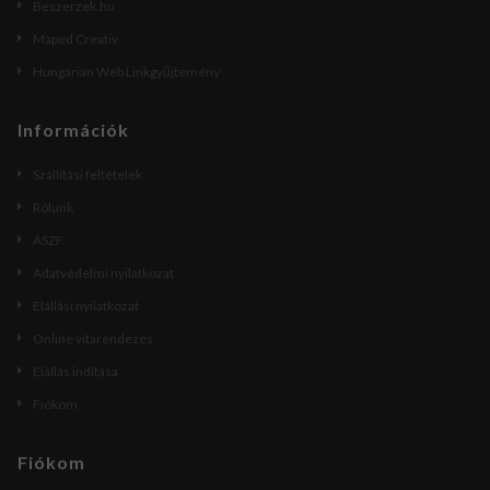
Beszerzek.hu
Maped Creativ
Hungarian Web Linkgyűjtemény
Információk
Szállítási feltételek
Rólunk
ÁSZF
Adatvédelmi nyilatkozat
Elállási nyilatkozat
Online vitarendezés
Elállás indítása
Fiókom
Fiókom