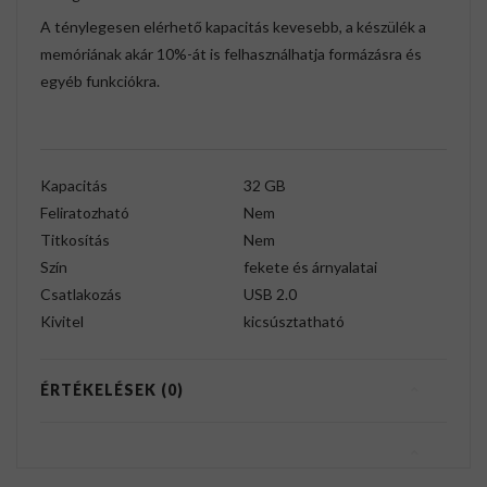
A ténylegesen elérhető kapacitás kevesebb, a készülék a
memóriának akár 10%-át is felhasználhatja formázásra és
egyéb funkciókra.
Kapacitás
32 GB
Feliratozható
Nem
Titkosítás
Nem
Szín
fekete és árnyalatai
Csatlakozás
USB 2.0
Kivitel
kicsúsztatható
ÉRTÉKELÉSEK (0)