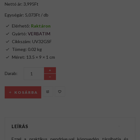
Nettó ár: 3,995Ft
Egységár: 5,073Ft / db
Elérhető:
Raktáron
Gyártó:
VERBATIM
Cikkszám: UV32GSF
Tömeg: 0.02 kg
Méret: 13.5 × 9 × 1 cm
Darab:
KOSÁRBA
LEÍRÁS
Ezzel a praktikus pendrive-val könnyedén tárolhatja és