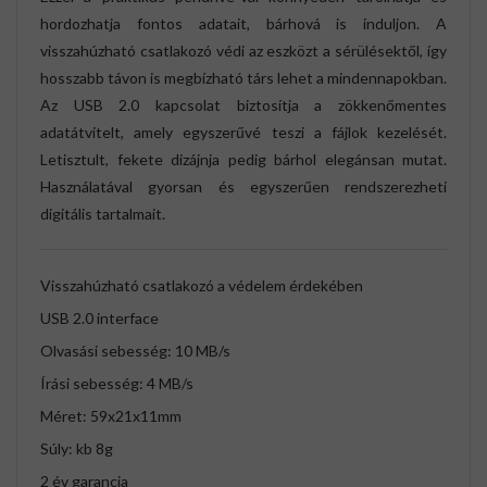
hordozhatja fontos adatait, bárhová is induljon. A
visszahúzható csatlakozó védi az eszközt a sérülésektől, így
hosszabb távon is megbízható társ lehet a mindennapokban.
Az USB 2.0 kapcsolat biztosítja a zökkenőmentes
adatátvitelt, amely egyszerűvé teszi a fájlok kezelését.
Letisztult, fekete dizájnja pedig bárhol elegánsan mutat.
Használatával gyorsan és egyszerűen rendszerezheti
digitális tartalmait.
Visszahúzható csatlakozó a védelem érdekében
USB 2.0 interface
Olvasási sebesség: 10 MB/s
Írási sebesség: 4 MB/s
Méret: 59x21x11mm
Súly: kb 8g
2 év garancia