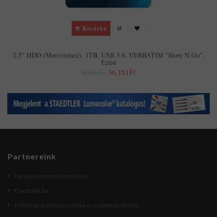
Kosárba
2,5" HDD (merevlemez), 1TB, USB 3.0, VERBATIM "Store N Go",
Ezüst
36,181Ft
47,468Ft
Partnereink
kecskemetirodatechnika.hu
Etikettem.hu
IT Pavilon Számítástechnika és Irodatechnika Kft.