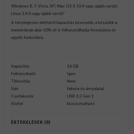
Windows 8, 7, Vista, XP; Mac OS X 10.4 vagy újabb verzió;
Linux 2.4.0 vagy újabb verzió"
A ténylegesen elérhető kapacitás kevesebb, a készülék a
memóriának akár 10%-át is felhasználhatja formázásra és
egyéb funkciókra.
Kapacitás
16 GB
Feliratozható
Igen
Titkosítás
Nem
Szín
fekete és árnyalatai
Csatlakozás
USB 3.2 Gen 1
Kivitel
kicsúsztatható
ÉRTÉKELÉSEK (0)