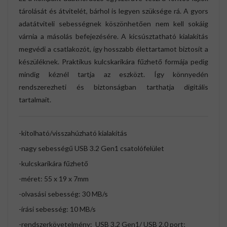
tárolását és átvitelét, bárhol is legyen szüksége rá. A gyors
adatátviteli sebességnek köszönhetően nem kell sokáig
várnia a másolás befejezésére. A kicsúsztatható kialakítás
megvédi a csatlakozót, így hosszabb élettartamot biztosít a
készüléknek. Praktikus kulcskarikára fűzhető formája pedig
mindig kéznél tartja az eszközt. Így könnyedén
rendszerezheti és biztonságban tarthatja digitális
tartalmait.
-kitolható/visszahúzható kialakítás
-nagy sebességű USB 3.2 Gen1 csatolófelület
-kulcskarikára fűzhető
-méret: 55 x 19 x 7mm
-olvasási sebesség: 30 MB/s
-írási sebesség: 10 MB/s
-rendszerkövetelmény: USB 3.2 Gen1/ USB 2.0 port;