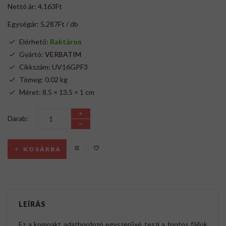
Nettó ár: 4,163Ft
Egységár: 5,287Ft / db
Elérhető:
Raktáron
Gyártó:
VERBATIM
Cikkszám: UV16GPF3
Tömeg: 0.02 kg
Méret: 8.5 × 13.5 × 1 cm
Darab:
KOSÁRBA
LEÍRÁS
Ez a kompakt adathordozó egyszerűvé teszi a fontos fájlok