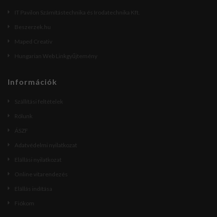
IT Pavilon Számítástechnika és Irodatechnika Kft.
Beszerzek.hu
Maped Creativ
Hungarian Web Linkgyűjtemény
Információk
Szállítási feltételek
Rólunk
ÁSZF
Adatvédelmi nyilatkozat
Elállási nyilatkozat
Online vitarendezés
Elállás indítása
Fiókom