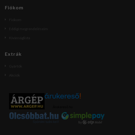
Fiókom
Fiókom
Eddigi megrendeléseim
Kívánságlista
Extrák
Gyártók
Akciók
Árukereső.hu