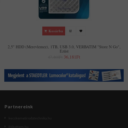
Kosárba
2,5" HDD (merevlemez), 1TB, USB 3.0, VERBATIM "Store N Go",
Ezüst
36,181Ft
47,468Ft
Partnereink
kecskemetirodatechnika.hu
Etikettem.hu