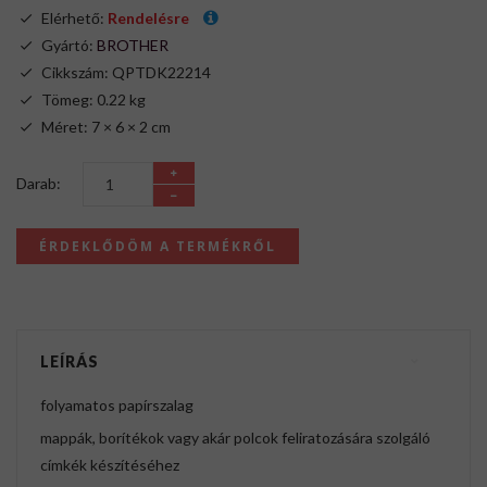
Elérhető:
Rendelésre
Gyártó:
BROTHER
Cikkszám: QPTDK22214
Tömeg: 0.22 kg
Méret: 7 × 6 × 2 cm
Darab:
ÉRDEKLŐDÖM A TERMÉKRŐL
LEÍRÁS
folyamatos papírszalag
mappák, borítékok vagy akár polcok feliratozására szolgáló
címkék készítéséhez