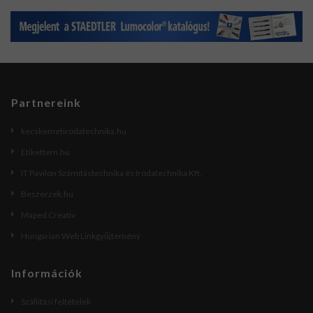
Partnereink
kecskemetirodatechnika.hu
Etikettem.hu
IT Pavilon Számítástechnika és Irodatechnika Kft.
Beszerzek.hu
Maped Creativ
Hungarian Web Linkgyűjtemény
Információk
Szállítási feltételek