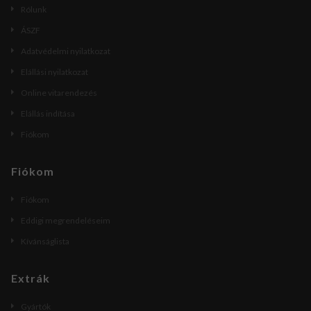
Rólunk
ÁSZF
Adatvédelmi nyilatkozat
Elállási nyilatkozat
Online vitarendezés
Elállás indítása
Fiókom
Fiókom
Fiókom
Eddigi megrendeléseim
Kívánságlista
Extrák
Gyártók