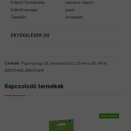
Etikett formátuma
méretre vágott
Etikett anyaga
papír
Tapadás
öntapadó
ÉRTÉKELÉSEK (0)
Címkék:
Papírszalag
,
QL nyomtatóhoz
,
12 mm x 30
,
48 m
,
BROTHER
,
BROTHER
Kapcsolodó termékek
RAKTÁRON