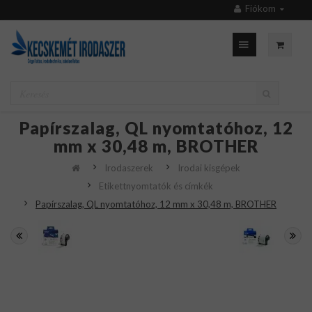
Fiókom
Papírszalag, QL nyomtatóhoz, 12
mm x 30,48 m, BROTHER
Irodaszerek
Irodai kisgépek
Etikettnyomtatók és címkék
Papírszalag, QL nyomtatóhoz, 12 mm x 30,48 m, BROTHER