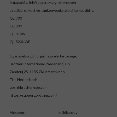
öntapadós, fehér papírszalag tekercsben
az alábbi etikett-és címkenyomtatókkal kompatibilis:
QL-700
QL-800
QL-810W
QL-820NWB
Gyártó/első EU forgalmazó elérhetősége:
Brother International (Nederland) B.V.
Zanderij 25, 1185 ZM Amstelveen,
The Netherlands
gpsr@brother-cee.com
https://support.brother.com/
Alcsoport
kellékanyag