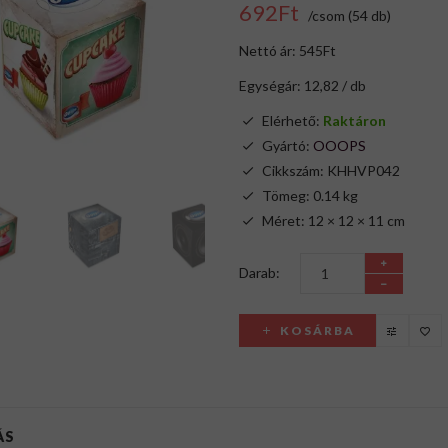
692Ft
/csom (54 db)
Nettó ár: 545Ft
Egységár: 12,82 / db
Elérhető:
Raktáron
Gyártó:
OOOPS
Cikkszám: KHHVP042
Tömeg: 0.14 kg
Méret: 12 × 12 × 11 cm
Darab:
KOSÁRBA
ÁS