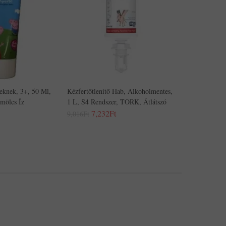
knek, 3+, 50 Ml,
Kézfertőtlenítő Hab, Alkoholmentes,
mölcs Íz
1 L, S4 Rendszer, TORK, Átlátszó
7,232Ft
9,016Ft