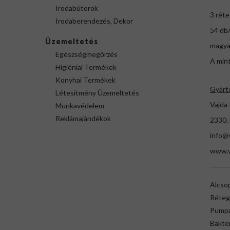
Irodabútorok
3 rét
Irodaberendezés, Dekor
54 db
Üzemeltetés
magya
Egészségmegőrzés
A min
Higiéniai Termékek
Konyhai Termékek
Gyárt
Létesítmény Üzemeltetés
Vajda 
Munkavédelem
Reklámajándékok
2330.
info@v
www.v
Alcso
Réteg
Pumpá
Bakter