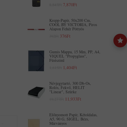
7,870Ft
8,843Ft
Krepp-Papír, 50x200 Cm,
COOL BY VICTORIA, Piros
Alapon Fehér Pöttyös
376Ft
392Ft
Gumis Mappa, 15 Mm, PP, A4,
VIQUEL "Propyglass",
Füstszínű
1,404Ft
1,615Ft
Névjegytartó, 300 Db-Os,
Rolós, Fekvő, HELIT
"Linear", Szürke
11,933Ft
19,277Ft
Előnyomott Papír, Kétoldalas,
A5, 90 G, SIGEL, Bézs,
Márványos