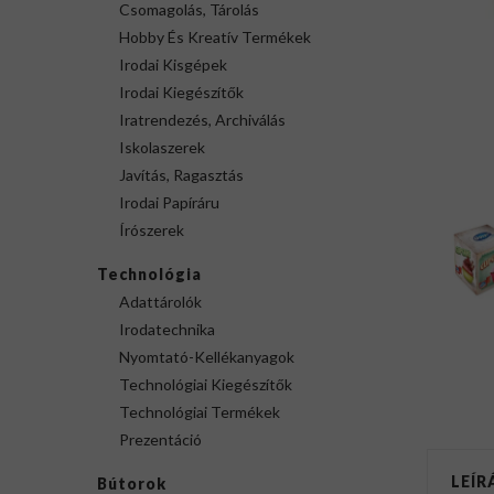
Csomagolás, Tárolás
Hobby És Kreatív Termékek
Irodai Kisgépek
Irodai Kiegészítők
Iratrendezés, Archiválás
Iskolaszerek
Javítás, Ragasztás
Irodai Papíráru
Írószerek
Technológia
Adattárolók
Irodatechnika
Nyomtató-Kellékanyagok
Technológiai Kiegészítők
Technológiai Termékek
Prezentáció
LEÍR
Bútorok