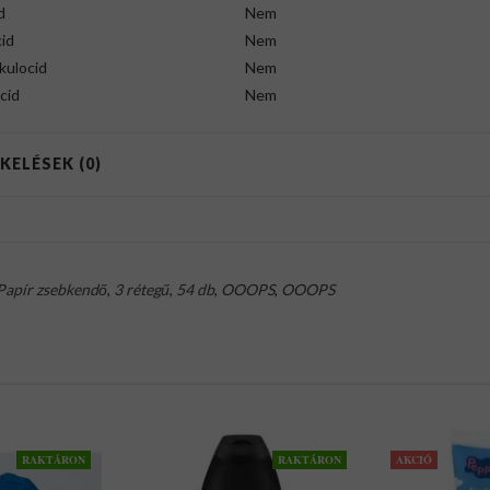
d
Nem
id
Nem
kulocid
Nem
cid
Nem
KELÉSEK (0)
Papír zsebkendő
,
3 rétegű
,
54 db
,
OOOPS
,
OOOPS
RAKTÁRON
RAKTÁRON
AKCIÓ