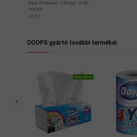
Papír Zsebkendő, 3 Rétegű, 54 Db,
OOOPS
692Ft
OOOPS gyártó további termékei
RAKTÁRON