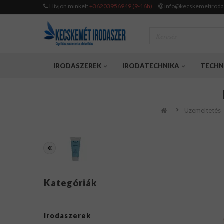
Hívjon minket:
+36203956949 (9-16h)
info@kecskemetiroda
IRODASZEREK
IRODATECHNIKA
TECHN
Üzemeltetés
Kategóriák
Irodaszerek