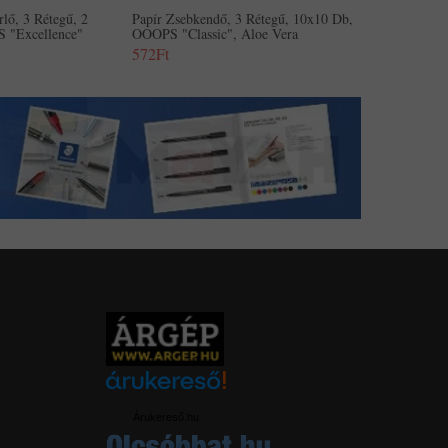
rlő, 3 Rétegű, 2
Papír Zsebkendő, 3 Rétegű, 10x10 Db,
S "Excellence"
OOOPS "Classic", Aloe Vera
572Ft
Árukereső.hu