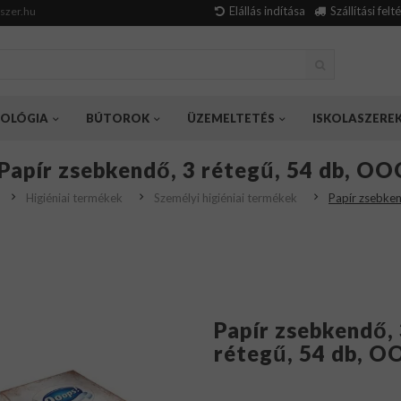
Elállás indítása
Szállítási felt
szer.hu
OLÓGIA
BÚTOROK
ÜZEMELTETÉS
ISKOLASZERE
Papír zsebkendő, 3 rétegű, 54 db, O
Higiéniai termékek
Személyi higiéniai termékek
Papír zsebke
Papír zsebkendő,
rétegű, 54 db, 