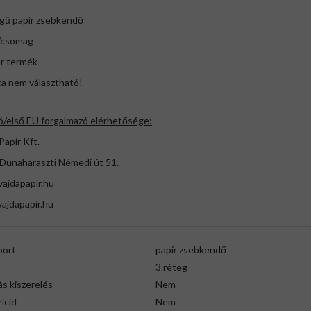
egű papír zsebkendő
/csomag
r termék
ta nem választható!
ó/első EU forgalmazó elérhetősége:
Papír Kft.
 Dunaharaszti Némedi út 51.
ajdapapir.hu
ajdapapir.hu
port
papír zsebkendő
3 réteg
s kiszerelés
Nem
icid
Nem