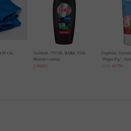
0x50 Cm,
Tusfürdő, 750 Ml, BABA, Férfi
Fogkrém, Gyereke
Mentakivonattal
"Peppa Pig", Gyü
1,906Ft
837Ft
921Ft