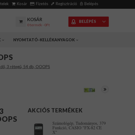
ételek
Kosár
Fizetés
Regisztráció
Belépés
KOSÁR
BELÉPÉS
0 termék - 0Ft
K
NYOMTATÓ-KELLÉKANYAGOK
OOPS
ndő, 3 rétegű, 54 db, OOOPS
 3
AKCIÓS TERMÉKEK
OOOPS
Számológép, Tudományos, 379
Funkció, CASIO "FX-82 CE
X"