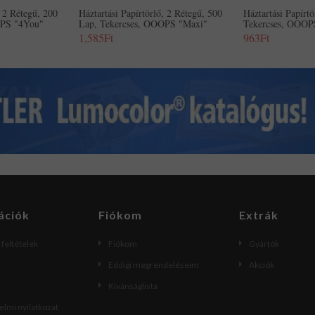
, 2 Rétegű, 200
Háztartási Papírtörlő, 2 Rétegű, 500
Háztartási Papírtö
OPS "4You"
Lap, Tekercses, OOOPS "Maxi"
Tekercses, OOOP
1,585Ft
963Ft
ációk
Fiókom
Extrák
i feltételek
Fiókom
Gyártók
Eddigi megrendeléseim
Akciók
Kívánságlista
lmi nyilatkozat