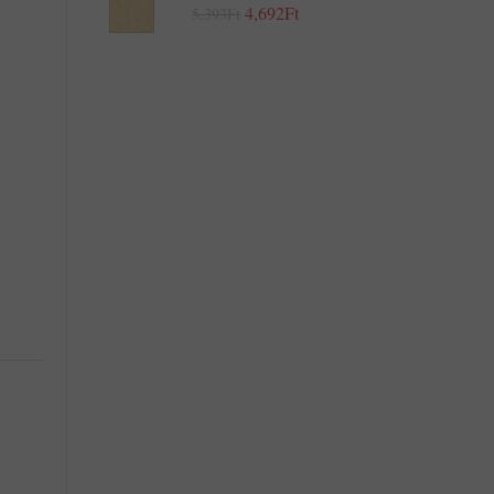
4,692Ft
5,393Ft