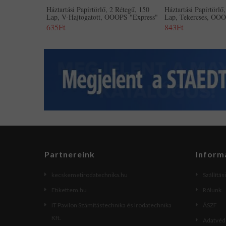
Háztartási Papírtörlő, 2 Rétegű, 150
Háztartási Papírtörlő
Lap, V-Hajtogatott, OOOPS "Express"
Lap, Tekercses, OO
635Ft
843Ft
Partnereink
Inform
kecskemetirodatechnika.hu
Szállítás
Etikettem.hu
Rólunk
IT Pavilon Számítástechnika és Irodatechnika
ÁSZF
Kft.
Adatvéde