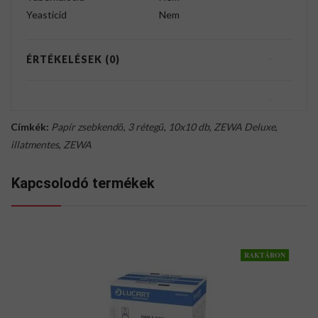
Yeasticid
Nem
ÉRTÉKELÉSEK (0)
Címkék:
Papír zsebkendő
,
3 rétegű
,
10x10 db
,
ZEWA Deluxe
,
illatmentes
,
ZEWA
Kapcsolodó termékek
RAKTÁRON