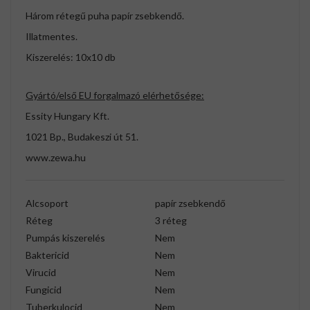
Három rétegű puha papír zsebkendő.
Illatmentes.
Kiszerelés: 10x10 db
Gyártó/első EU forgalmazó elérhetősége:
Essity Hungary Kft.
1021 Bp., Budakeszi út 51.
www.zewa.hu
Alcsoport
papír zsebkendő
Réteg
3 réteg
Pumpás kiszerelés
Nem
Baktericid
Nem
Virucid
Nem
Fungicid
Nem
Tuberkulocid
Nem