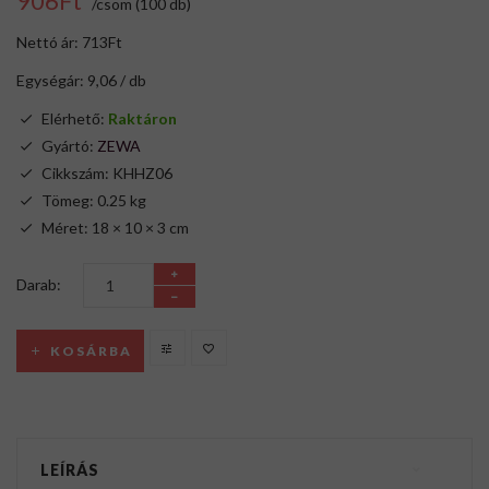
906Ft
/csom (100 db)
Nettó ár: 713Ft
Egységár: 9,06 / db
Elérhető:
Raktáron
Gyártó:
ZEWA
Cikkszám: KHHZ06
Tömeg: 0.25 kg
Méret: 18 × 10 × 3 cm
Darab:
KOSÁRBA
LEÍRÁS