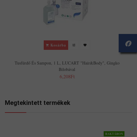
Kosárba
Tusfürdő És Sampon, 1 L, LUCART "Hair&Body", Gingko
Bilobával
6,208Ft
Megtekintett termékek
RAKTÁRON