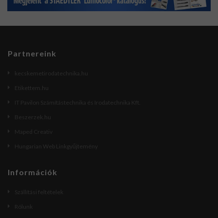
Partnereink
kecskemetirodatechnika.hu
Etikettem.hu
IT Pavilon Számítástechnika és Irodatechnika Kft.
Beszerzek.hu
Maped Creativ
Hungarian Web Linkgyűjtemény
Információk
Szállítási feltételek
Rólunk