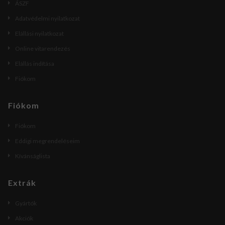
ÁSZF
Adatvédelmi nyilatkozat
Elállási nyilatkozat
Online vitarendezés
Elállás indítása
Fiókom
Fiókom
Fiókom
Eddigi megrendeléseim
Kívánságlista
Extrák
Gyártók
Akciók