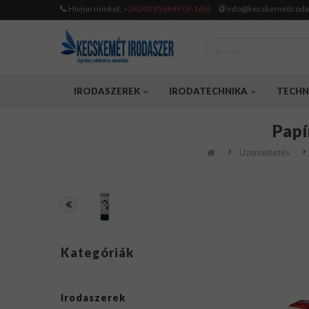
Hívjon minket:
+36203956949 (9-16h)
info@kecskemetiroda
IRODASZEREK
IRODATECHNIKA
TECHN
Papí
Üzemeltetés
Kategóriák
Irodaszerek