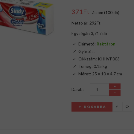
371Ft
/csom (100 db)
Nettó ár: 292Ft
Egységár: 3,71 / db
Elérhető:
Raktáron
Gyártó:
.
Cikkszám: KHHVP003
Tömeg: 0.15 kg
Méret: 25 × 10 × 4.7 cm
Darab:
KOSÁRBA