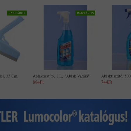
RAKTÁRON
RAKTÁRON
lel, 33 Cm,
Ablaktisztító, 1 L, "Ablak Varázs"
Ablaktisztító, 50
884Ft
744Ft