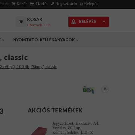
ételek
Kosár
Fizetés
Regisztráció
Belépés
KOSÁR
BELÉPÉS
0 termék - 0Ft
K
NYOMTATÓ-KELLÉKANYAGOK
 classic
 rétegű, 100 db, "Sindy", classic
 3
AKCIÓS TERMÉKEK
Jegyzetfüzet, Exkluzív, A4,
Vonalas, 80 Lap,
Keményfedeles, LEITZ