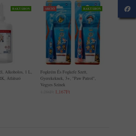
RAKTÁRON
AKCIÓ
RAKTÁRON
él, Alkoholos, 1 L,
Fogkrém És Fogkefe Szett,
K, Átlátszó
Gyerekeknek, 3+, "Paw Patrol",
Vegyes Színek
1,167Ft
1,286Ft