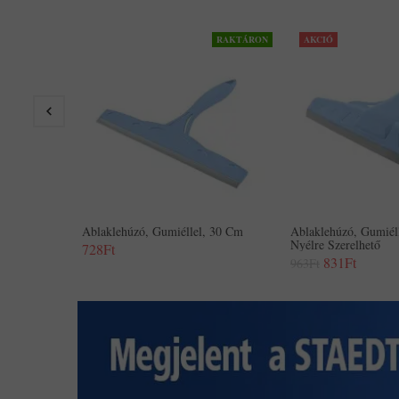
RAKTÁRON
AKCIÓ
Ablaklehúzó, Gumiéllel, 30 Cm
Ablaklehúzó, Gumiél
Nyélre Szerelhető
728Ft
831Ft
963Ft