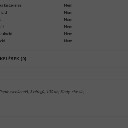
s kiszerelés
Nem
icid
Nem
d
Nem
id
Nem
kulocid
Nem
cid
Nem
KELÉSEK (0)
Papír zsebkendő
,
3 rétegű
,
100 db
,
Sindy
,
classic
,
.