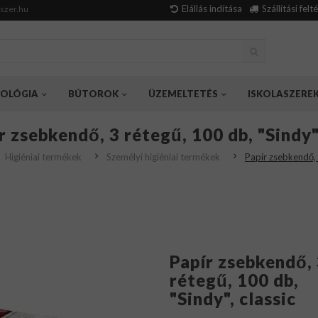
Elállás indítása
Szállítási felt
szer.hu
OLÓGIA
BÚTOROK
ÜZEMELTETÉS
ISKOLASZERE
r zsebkendő, 3 rétegű, 100 db, "Sindy",
Higiéniai termékek
Személyi higiéniai termékek
Papír zsebkendő, 3
Papír zsebkendő,
rétegű, 100 db,
"Sindy", classic