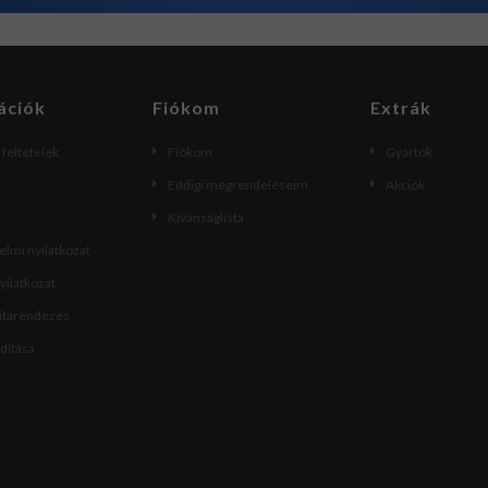
ációk
Fiókom
Extrák
i feltételek
Fiókom
Gyártók
Eddigi megrendeléseim
Akciók
Kívánságlista
lmi nyilatkozat
nyilatkozat
vitarendezés
ndítása