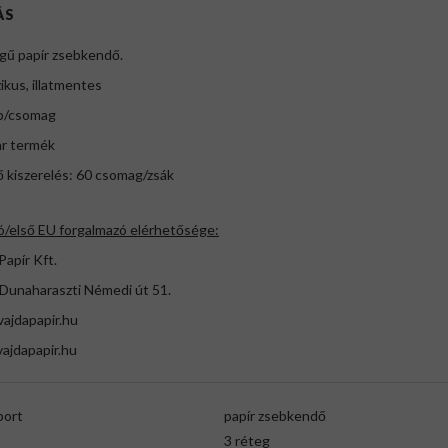
ÁS
gű papír zsebkendő.
ikus, illatmentes
b/csomag
r termék
 kiszerelés: 60 csomag/zsák
ó/első EU forgalmazó elérhetősége:
Papír Kft.
 Dunaharaszti Némedi út 51.
ajdapapir.hu
ajdapapir.hu
port
papír zsebkendő
3 réteg