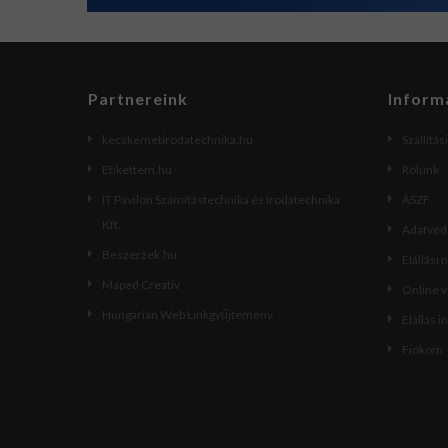
Partnereink
Inform
kecskemetirodatechnika.hu
Szállítás
Etikettem.hu
Rólunk
IT Pavilon Számítástechnika és Irodatechnika
ÁSZF
Kft.
Adatvéde
Beszerzek.hu
Elállási 
Maped Creativ
Online 
Hungarian Web Linkgyűjtemény
Elállás i
Fiókom