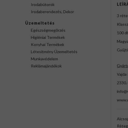
LEÍR
Irodabútorok
Irodaberendezés, Dekor
3 réte
Üzemeltetés
Klassz
Egészségmegőrzés
100 d
Higiéniai Termékek
Magya
Konyhai Termékek
Gyűjtő
Létesítmény Üzemeltetés
Munkavédelem
Gyárt
Reklámajándékok
Vajda 
2330.
info@v
www.v
Alcso
Réteg