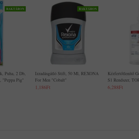
RAKTÁRON
RAKTÁRON
k, Puha, 2 Db,
Izzadásgátló Stift, 50 Ml, REXONA
Kézfertőtlenítő G
, "Peppa Pig"
For Men "Cobalt"
S1 Rendszer, TOR
1,186Ft
6,288Ft