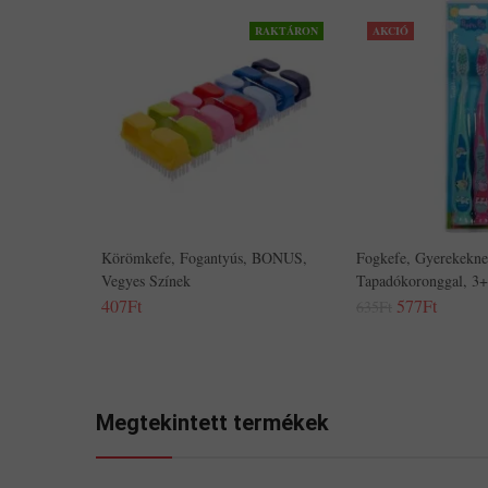
RAKTÁRON
AKCIÓ
Körömkefe, Fogantyús, BONUS,
Fogkefe, Gyerekekne
Vegyes Színek
Tapadókoronggal, 3+
407Ft
577Ft
635Ft
Megtekintett termékek