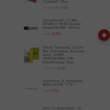
"Complete", Piros
9,134Ft
10,989Ft
Szövegkiemelő, 2-5 Mm,
STABILO "BOSS Original
NatureCOLORS", Bőrszín
565Ft
600Ft
Etikett, Univerzális, 25,4x10
Mm, Eltávolítható, Kerekített
Sarkú, AVERY
ZWECKFORM, 3780
Etikett/csomag, Sárga
5,819Ft
6,587Ft
Grafitceruza, B, Hatszögletű,
KOH-I-NOOR "1770"
95Ft
100Ft
Füzet- És Könyvborító, A5,