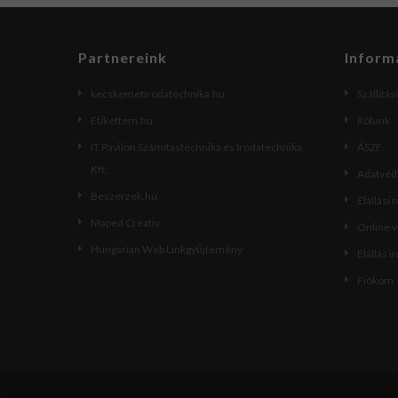
Partnereink
Inform
kecskemetirodatechnika.hu
Szállítás
Etikettem.hu
Rólunk
IT Pavilon Számítástechnika és Irodatechnika
ÁSZF
Kft.
Adatvéde
Beszerzek.hu
Elállási 
Maped Creativ
Online 
Hungarian Web Linkgyűjtemény
Elállás i
Fiókom