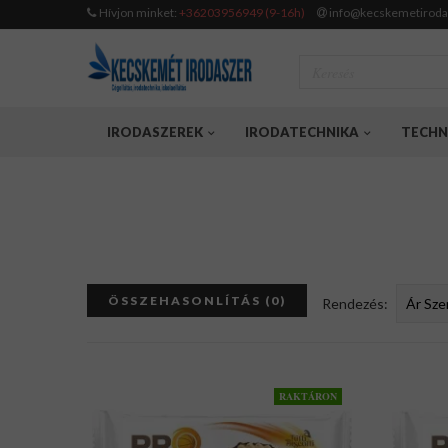
Hívjon minket:
+36203956949 (9-16h)
info@kecskemetiroda
IRODASZEREK
IRODATECHNIKA
TECHN
ÖSSZEHASONLÍTÁS (0)
Rendezés:
RAKTÁRON