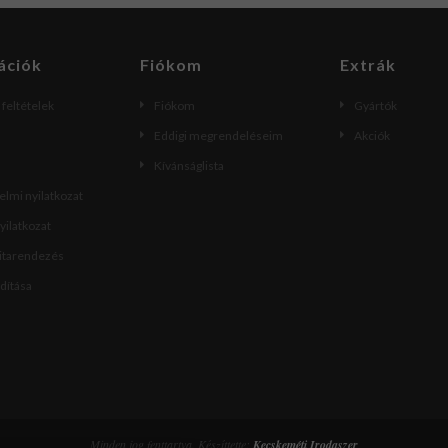
ációk
Fiókom
Extrák
i feltételek
Fiókom
Gyártók
Eddigi megrendeléseim
Akciók
Kívánságlista
lmi nyilatkozat
nyilatkozat
vitarendezés
ndítása
Minden jog fenttartva. Készíttette:
Kecskeméti Irodaszer