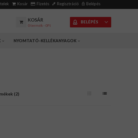
ételek
Kosár
Fizetés
Regisztráció
Belépés
KOSÁR
BELÉPÉS
0 termék - 0Ft
K
NYOMTATÓ-KELLÉKANYAGOK
rmékek (2)