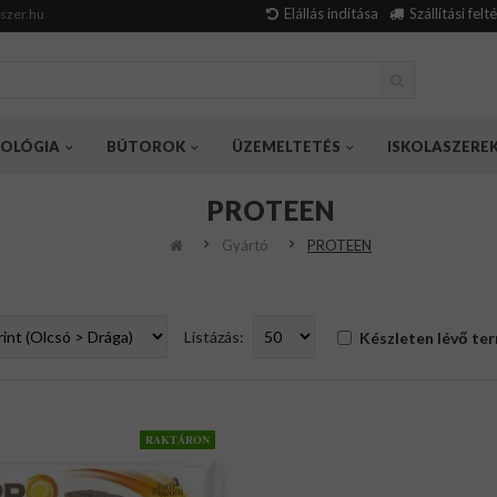
Elállás indítása
Szállítási felt
szer.hu
OLÓGIA
BÚTOROK
ÜZEMELTETÉS
ISKOLASZERE
PROTEEN
Gyártó
PROTEEN
Listázás:
Készleten lévő te
RAKTÁRON