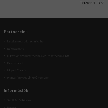
Tételek: 1 - 3 / 3
Partnereink
kecskemetirodatechnika.hu
Etikettem.hu
IT Pavilon Számítástechnika és Irodatechnika Kft.
Beszerzek.hu
Maped Creativ
Hungarian Web Linkgyűjtemény
Információk
Szállítási feltételek
Rólunk