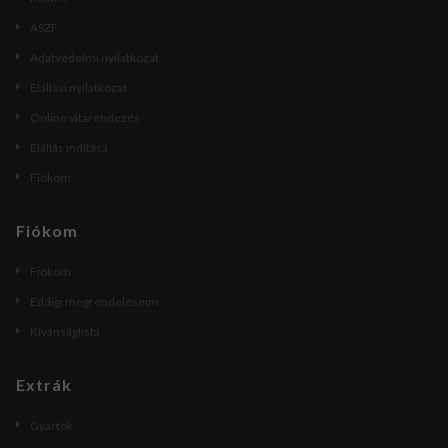
ÁSZF
Adatvédelmi nyilatkozat
Elállási nyilatkozat
Online vitarendezés
Elállás indítása
Fiókom
Fiókom
Fiókom
Eddigi megrendeléseim
Kívánságlista
Extrák
Gyártók