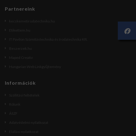
Partnereink
kecskemetirodatechnika.hu
Etikettem.hu
IT Pavilon Számítástechnika és Irodatechnika Kft.
Beszerzek.hu
Maped Creativ
Hungarian Web Linkgyűjtemény
Információk
Szállítási feltételek
Rólunk
ÁSZF
Adatvédelmi nyilatkozat
Elállási nyilatkozat