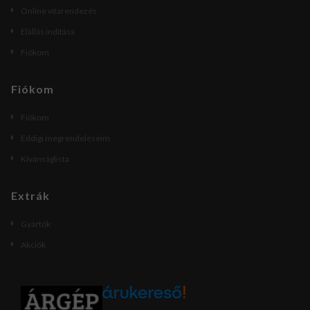
Online vitarendezés
Elállás indítása
Fiókom
Fiókom
Fiókom
Eddigi megrendeléseim
Kívánságlista
Extrák
Gyártók
Akciók