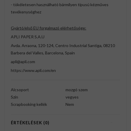
- tökéletesen használható bármilyen típusú kézműves
tevékenységhez
Gyártó/első EU forgalmazó elérhetősége:
APLI PAPER S.A.U
Avda. Arraona, 120-124, Centro Industrial Santiga, 08210
Barbera del Valles, Barcelona, Spain
apli@apli.com
https://www.apli.com/en
Alcsoport
mozgó szem
Szín
vegyes
Scrapbooking kellék
Nem
ÉRTÉKELÉSEK (0)