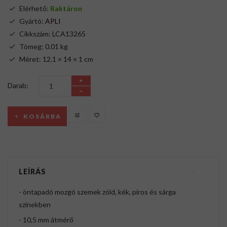
Elérhető:
Raktáron
Gyártó:
APLI
Cikkszám: LCA13265
Tömeg: 0.01 kg
Méret: 12.1 × 14 × 1 cm
Darab:
KOSÁRBA
LEÍRÁS
- öntapadó mozgó szemek zöld, kék, piros és sárga
színekben
- 10,5 mm átmérő