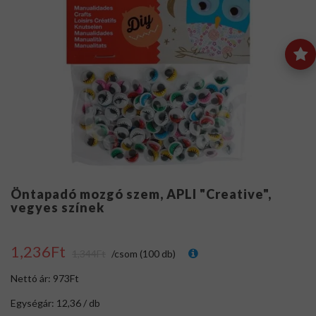
Öntapadó mozgó szem, APLI "Creative",
vegyes színek
1,236Ft
1,344Ft
/csom (100 db)
Nettó ár: 973Ft
Egységár: 12,36 / db