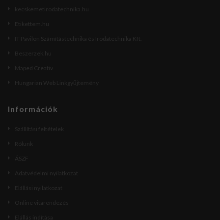
kecskemetirodatechnika.hu
Etikettem.hu
IT Pavilon Számítástechnika és Irodatechnika Kft.
Beszerzek.hu
Maped Creativ
Hungarian Web Linkgyűjtemény
Információk
Szállítási feltételek
Rólunk
ÁSZF
Adatvédelmi nyilatkozat
Elállási nyilatkozat
Online vitarendezés
Elállás indítása