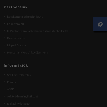
Partnereink
kecskemetirodatechnika.hu
Etikettem.hu
IT Pavilon Számítástechnika és Irodatechnika Kft.
Beszerzek.hu
Maped Creativ
Hungarian Web Linkgyűjtemény
Információk
Szállítási feltételek
Rólunk
ÁSZF
Adatvédelmi nyilatkozat
Elállási nyilatkozat