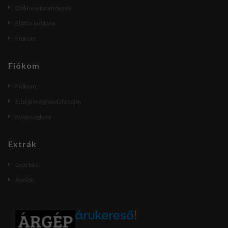
Online vitarendezés
Elállás indítása
Fiókom
Fiókom
Fiókom
Eddigi megrendeléseim
Kívánságlista
Extrák
Gyártók
Akciók