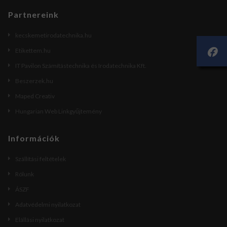
Partnereink
kecskemetirodatechnika.hu
Etikettem.hu
IT Pavilon Számítástechnika és Irodatechnika Kft.
Beszerzek.hu
Maped Creativ
Hungarian Web Linkgyűjtemény
Információk
Szállítási feltételek
Rólunk
ÁSZF
Adatvédelmi nyilatkozat
Elállási nyilatkozat