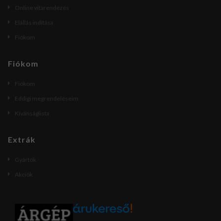
Online vitarendezés
Elállás indítása
Fiókom
Fiókom
Fiókom
Eddigi megrendeléseim
Kívánságlista
Extrák
Gyártók
Akciók