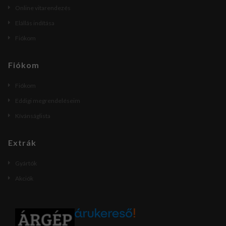
Online vitarendezés
Elállás indítása
Fiókom
Fiókom
Fiókom
Eddigi megrendeléseim
Kívánságlista
Extrák
Gyártók
Akciók