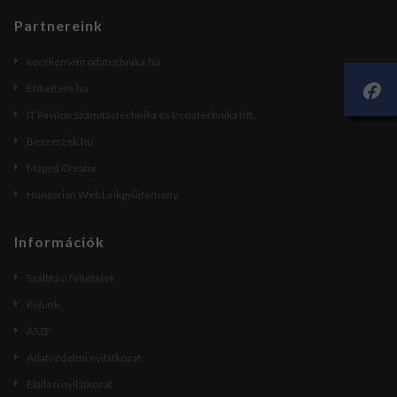
Partnereink
kecskemetirodatechnika.hu
Etikettem.hu
IT Pavilon Számítástechnika és Irodatechnika Kft.
Beszerzek.hu
Maped Creativ
Hungarian Web Linkgyűjtemény
Információk
Szállítási feltételek
Rólunk
ÁSZF
Adatvédelmi nyilatkozat
Elállási nyilatkozat