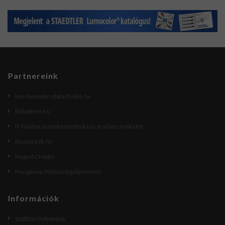
Partnereink
kecskemetirodatechnika.hu
Etikettem.hu
IT Pavilon Számítástechnika és Irodatechnika Kft.
Beszerzek.hu
Maped Creativ
Hungarian Web Linkgyűjtemény
Információk
Szállítási feltételek