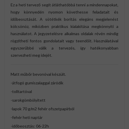
Ez a heti tervező segít átláthatóbbá tenni a mindennapokat,
hogy könnyedén nyomon követhesse feladatait és
időbeosztását. A sötétkék borítás elegáns megjelenést
kölcsönöz, miközben praktikus kialakítása megkönnyíti a
használatot. A jegyzetelésre alkalmas oldalak révén mindig
rögzítheti fontos gondolatait vagy teendőit. Használatával
egyszerűbbé válik a tervezés, így hatékonyabban
szervezheti meg idejét.
Matt műbőr bevonóval készült.
-átfogó gumiszalaggal záródik
-tolltartóval
-sarokgömbölyített
-lapok 70 g/m2 fehér ofszetpapírból
-fehér heti naptár
-időbeosztás: 06-22h