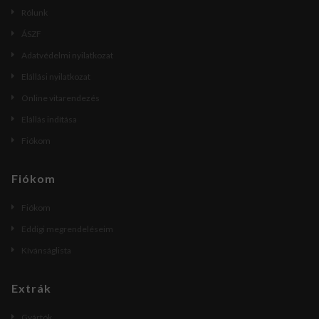
Rólunk
ÁSZF
Adatvédelmi nyilatkozat
Elállási nyilatkozat
Online vitarendezés
Elállás indítása
Fiókom
Fiókom
Fiókom
Eddigi megrendeléseim
Kívánságlista
Extrák
Gyártók