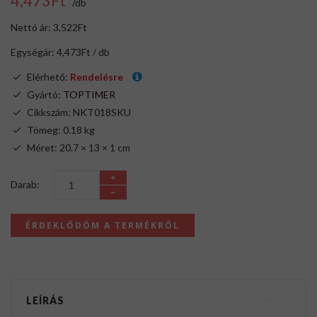
4,473Ft
/db
Nettó ár: 3,522Ft
Egységár: 4,473Ft / db
Elérhető:
Rendelésre
Gyártó:
TOPTIMER
Cikkszám: NKT018SKU
Tömeg: 0.18 kg
Méret: 20.7 × 13 × 1 cm
Darab:
ÉRDEKLŐDÖM A TERMÉKRŐL
LEÍRÁS