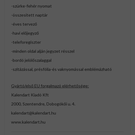
-szürke-fehér nyomat
-összesített naptár
-éves tervező
-havi előjegyző
-teleforegiszter
-minden oldal alján jegyzet résszel
-bordó jelölőszalaggal
-szitázással, présfólia-és vaknyomással emblémázható
Gyártó/első EU forgalmazó elérhetősége:
Kalendart Kiadó Kft
2000, Szentendre, Dobogókői u. 4.
kalendart@kalendart.hu
www.kalendart.hu