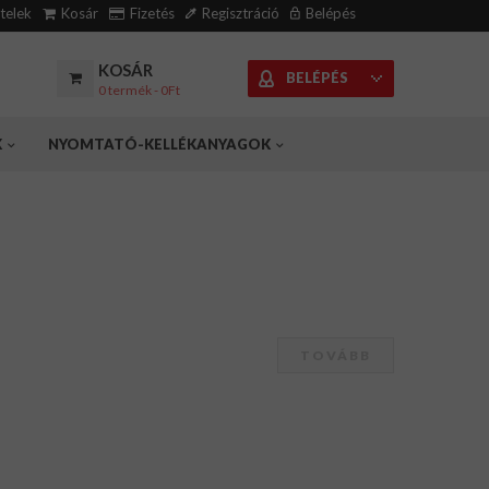
ételek
Kosár
Fizetés
Regisztráció
Belépés
KOSÁR
BELÉPÉS
0 termék - 0Ft
K
NYOMTATÓ-KELLÉKANYAGOK
TOVÁBB