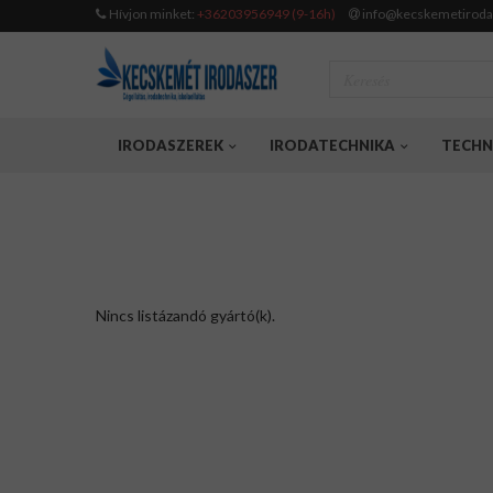
Hívjon minket:
+36203956949 (9-16h)
info@kecskemetiroda
IRODASZEREK
IRODATECHNIKA
TECHN
Nincs listázandó gyártó(k).