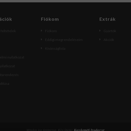
ációk
Fiókom
Extrák
i feltételek
Fiókom
Gyártók
Eddigi megrendeléseim
Akciók
Kívánságlista
lmi nyilatkozat
nyilatkozat
vitarendezés
ndítása
Minden jog fenttartva. Készíttette:
Kecskeméti Irodaszer