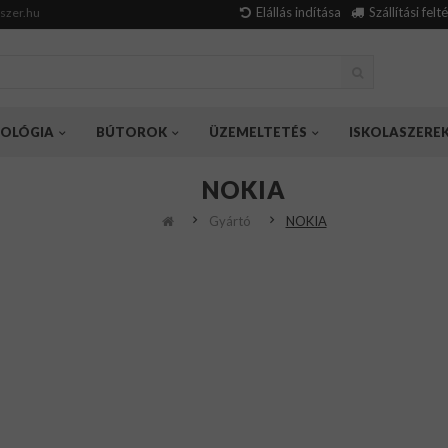
Elállás indítása
Szállítási felt
szer.hu
OLÓGIA
BÚTOROK
ÜZEMELTETÉS
ISKOLASZERE
NOKIA
Gyártó
NOKIA