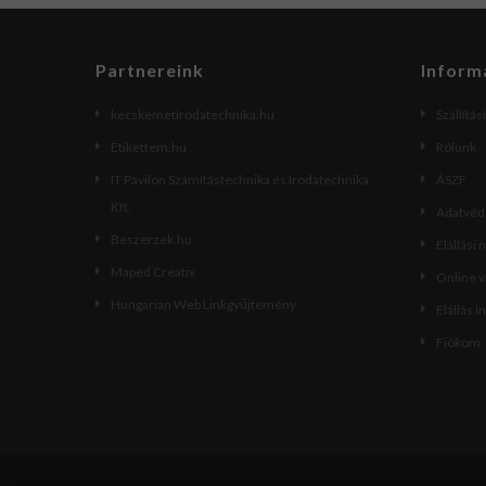
Partnereink
Inform
kecskemetirodatechnika.hu
Szállítás
Etikettem.hu
Rólunk
IT Pavilon Számítástechnika és Irodatechnika
ÁSZF
Kft.
Adatvéde
Beszerzek.hu
Elállási 
Maped Creativ
Online 
Hungarian Web Linkgyűjtemény
Elállás i
Fiókom