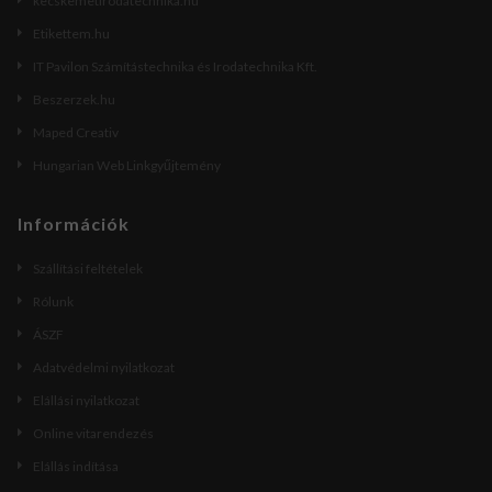
kecskemetirodatechnika.hu
Etikettem.hu
IT Pavilon Számítástechnika és Irodatechnika Kft.
Beszerzek.hu
Maped Creativ
Hungarian Web Linkgyűjtemény
Információk
Szállítási feltételek
Rólunk
ÁSZF
Adatvédelmi nyilatkozat
Elállási nyilatkozat
Online vitarendezés
Elállás indítása