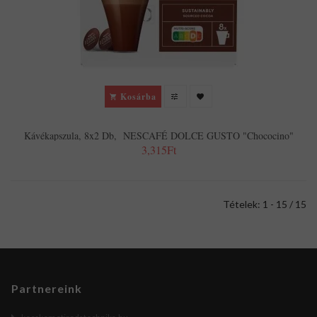
Kosárba
Kávékapszula, 8x2 Db, NESCAFÉ DOLCE GUSTO "Chococino"
3,315Ft
Tételek: 1 - 15 / 15
Partnereink