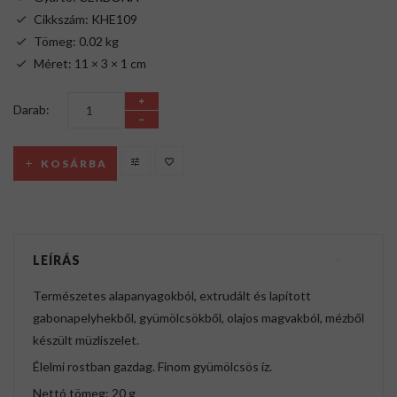
Cikkszám: KHE109
Tömeg: 0.02 kg
Méret: 11 × 3 × 1 cm
Darab:
KOSÁRBA
LEÍRÁS
Természetes alapanyagokból, extrudált és lapított
gabonapelyhekből, gyümölcsökből, olajos magvakból, mézből
készült müzliszelet.
Élelmi rostban gazdag. Finom gyümölcsös íz.
Nettó tömeg: 20 g