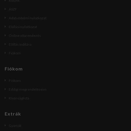
Rólunk
ÁSZF
Adatvédelmi nyilatkozat
Elállási nyilatkozat
Online vitarendezés
Elállás indítása
Fiókom
Fiókom
Fiókom
Eddigi megrendeléseim
Kívánságlista
Extrák
Gyártók