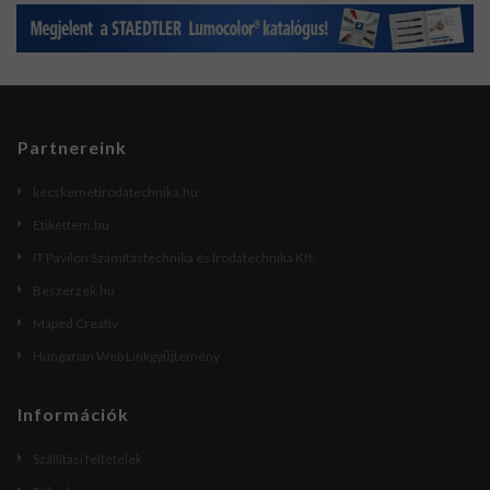
Partnereink
kecskemetirodatechnika.hu
Etikettem.hu
IT Pavilon Számítástechnika és Irodatechnika Kft.
Beszerzek.hu
Maped Creativ
Hungarian Web Linkgyűjtemény
Információk
Szállítási feltételek