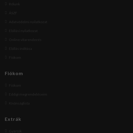
Rólunk
ÁSZF
Adatvédelmi nyilatkozat
Elállási nyilatkozat
Online vitarendezés
Elállás indítása
Fiókom
Fiókom
Fiókom
Eddigi megrendeléseim
Kívánságlista
Extrák
Gyártók