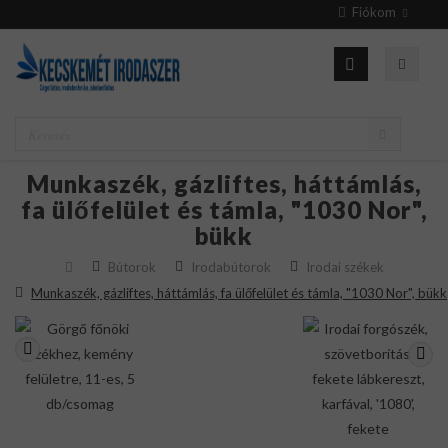
Fiókom
Munkaszék, gázliftes, háttámlás,
fa ülőfelület és támla, "1030 Nor",
bükk
Bútorok
Irodabútorok
Irodai székek
Munkaszék, gázliftes, háttámlás, fa ülőfelület és támla, "1030 Nor", bükk