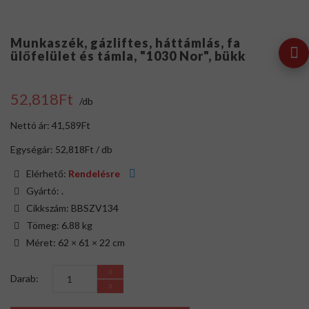
Munkaszék, gázliftes, háttámlás, fa
ülőfelület és támla, "1030 Nor", bükk
52,818Ft
/db
Nettó ár: 41,589Ft
Egységár: 52,818Ft / db
Elérhető:
Rendelésre
Gyártó:
.
Cikkszám: BBSZV134
Tömeg: 6.88 kg
Méret: 62 × 61 × 22 cm
Darab: