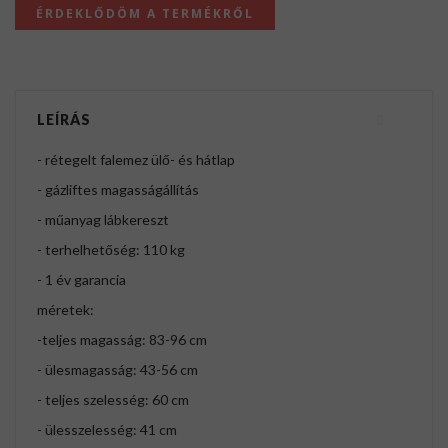
ÉRDEKLŐDÖM A TERMÉKRŐL
LEÍRÁS
- rétegelt falemez ülő- és hátlap
- gázliftes magasságállítás
- műanyag lábkereszt
- terhelhetőség: 110 kg
- 1 év garancia
méretek:
-teljes magasság: 83-96 cm
- ülesmagasság: 43-56 cm
- teljes szelesség: 60 cm
- ülesszelesség: 41 cm