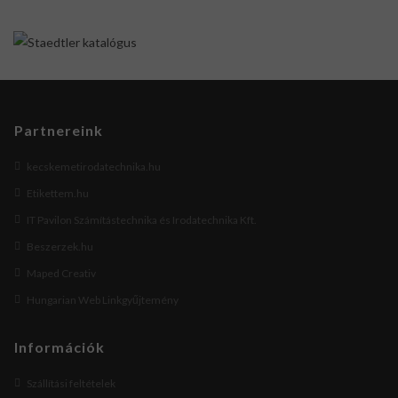
Partnereink
kecskemetirodatechnika.hu
Etikettem.hu
IT Pavilon Számítástechnika és Irodatechnika Kft.
Beszerzek.hu
Maped Creativ
Hungarian Web Linkgyűjtemény
Információk
Szállítási feltételek