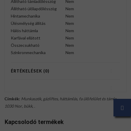
Állítható támladőlésszög
Nem
Állítható ülőlapdőlésszög
Nem
Hintamechanika
Nem
Ülésmélység állítás
Nem
Hálós háttámla
Nem
Karfával ellátott
Nem
Összecsukható
Nem
Szinkronmechanika
Nem
ÉRTÉKELÉSEK (0)
Címkék:
Munkaszék
,
gázliftes
,
háttámlás
,
fa ülőfelület és támla
,
1030 Nor
,
bükk
,
.
Kapcsolodó termékek