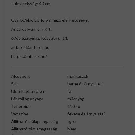
- ülesmelység: 40 cm
Gyártó/első EU forgalmazó elérhetősége:
Antares Hungary Kft.
6763 Szatymaz, Kossuth u. 14.
antares@antares.hu
https://antares.hu/
Alcsoport
munkaszék
Szín
barna és árnyalatai
Ülőfelület anyaga
fa
Lábcsillag anyaga
műanyag
Teherbírás
110 kg
Váz színe
fekete és árnyalatai
Állítható ülőlapmagasság
Igen
Állítható támlamagasság
Nem