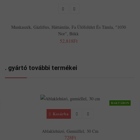
Munkaszék, Gázliftes, Háttámlás, Fa Ülőfelület És Támla, "1030
Nor", Bükk
52,818Ft
. gyártó további termékei
RAKTÁRON
Kosárba
Ablaklehúzó, Gumiéllel, 30 Cm
728Ft