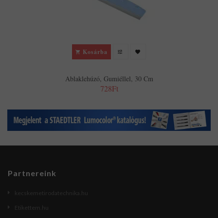
Kosárba
Ablaklehúzó, Gumiéllel, 30 Cm
728Ft
Partnereink
kecskemetirodatechnika.hu
Etikettem.hu