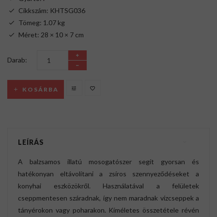
Cikkszám: KHTSG036
Tömeg: 1.07 kg
Méret: 28 × 10 × 7 cm
Darab:
KOSÁRBA
LEÍRÁS
A balzsamos illatú mosogatószer segít gyorsan és
hatékonyan eltávolítani a zsíros szennyeződéseket a
konyhai eszközökről. Használatával a felületek
cseppmentesen száradnak, így nem maradnak vízcseppek a
tányérokon vagy poharakon. Kíméletes összetétele révén