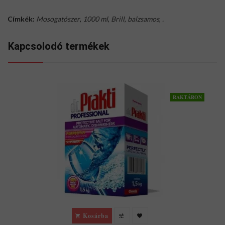
Címkék:
Mosogatószer
,
1000 ml
,
Brill
,
balzsamos
,
.
Kapcsolodó termékek
RAKTÁRON
Kosárba