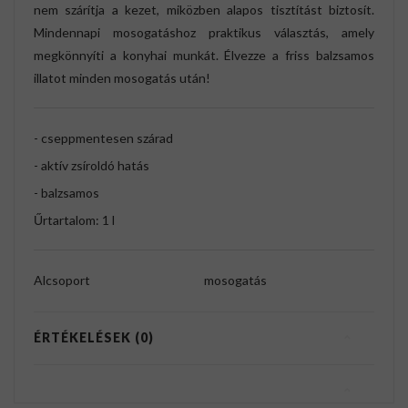
nem szárítja a kezet, miközben alapos tisztítást biztosít.
Mindennapi mosogatáshoz praktikus választás, amely
megkönnyíti a konyhai munkát. Élvezze a friss balzsamos
illatot minden mosogatás után!
- cseppmentesen szárad
- aktív zsíroldó hatás
- balzsamos
Űrtartalom: 1 l
Alcsoport
mosogatás
ÉRTÉKELÉSEK (0)