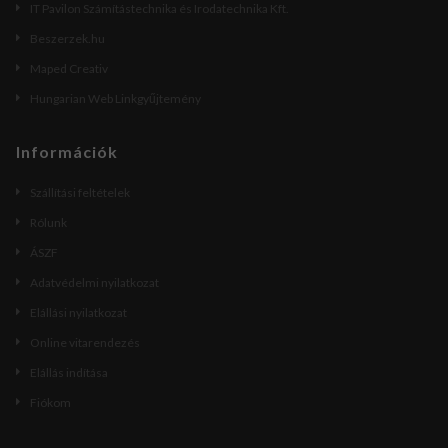
IT Pavilon Számítástechnika és Irodatechnika Kft.
Beszerzek.hu
Maped Creativ
Hungarian Web Linkgyűjtemény
Információk
Szállítási feltételek
Rólunk
ÁSZF
Adatvédelmi nyilatkozat
Elállási nyilatkozat
Online vitarendezés
Elállás indítása
Fiókom