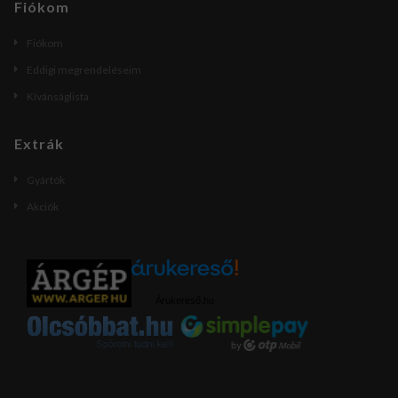
Fiókom
Fiókom
Eddigi megrendeléseim
Kívánságlista
Extrák
Gyártók
Akciók
Árukereső.hu