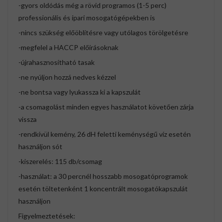
-gyors oldódás még a rövid programos (1-5 perc)
professionális és ipari mosogatógépekben is
-nincs szükség előöblítésre vagy utólagos törölgetésre
-megfelel a HACCP előírásoknak
-újrahasznosítható tasak
-ne nyúljon hozzá nedves kézzel
-ne bontsa vagy lyukassza ki a kapszulát
-a csomagolást minden egyes használatot követően zárja
vissza
-rendkívül kemény, 26 dH feletti keménységű víz esetén
használjon sót
-kiszerelés: 115 db/csomag
-használat: a 30 percnél hosszabb mosogatóprogramok
esetén töltetenként 1 koncentrált mosogatókapszulát
használjon
Figyelmeztetések: