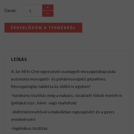
Darab:
ÉRDEKLŐDÖM A TERMÉKRŐL
LEÍRÁS
A Jar All in One egyesével csomagolt mosogatókapszula
automata mosogató- és pohármosogató gépekhez.
Mosogatógép tabletta ás öblítő is egyben!
-hatékony tisztítás még a makacs, rászáradt foltok esetén is
(például rúzs-, kávé- vagy teafoltok)
-öblítéskönnyítővel a makulátlan ragyogásért és a gyors
eredményért
-higiénikus tisztítás