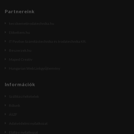
Partnereink
kecskemetirodatechnika.hu
Etikettem.hu
IT Pavilon Számítástechnika és Irodatechnika Kft.
Beszerzek.hu
Maped Creativ
Hungarian Web Linkgyűjtemény
Információk
Szállítási feltételek
Rólunk
ÁSZF
Adatvédelmi nyilatkozat
Elállási nyilatkozat