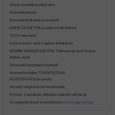
Súlyos szemkárosodást okoz
Óvintézkedések:
Gyermekektől elzárva tartandó
LENYELÉS ESETÉN: a szájat ki kell öblíteni.
TILOS hánytatni
Itasson kevés vizet a hígítás érdekében
SZEMBE KERÜLÉS ESETÉN: Több percig tartó óvatos
öblítés vízzel
Szemvédő használata kötelező
Azonnal forduljon TOXIKOLÓGIAI
KÖZPONTHOZ/orvoshoz
Veszélyt meghatározó összetevők:
Proteáz -t tartalmaz. Allergiás reakciót válthat ki.
Itt megtekinthető és letölthető a
biztonsági adatlap.