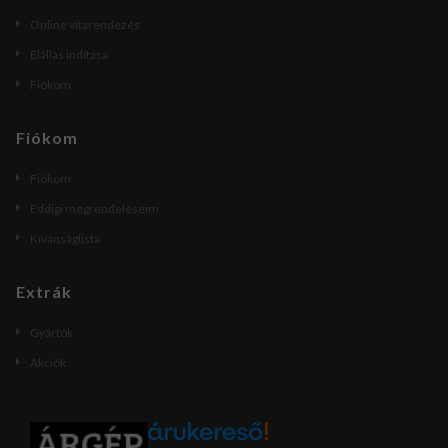
Online vitarendezés
Elállás indítása
Fiókom
Fiókom
Fiókom
Eddigi megrendeléseim
Kívánságlista
Extrák
Gyártók
Akciók