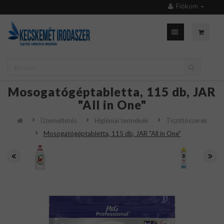
Fiókom
Mosogatógéptabletta, 115 db, JAR
"All in One"
Üzemeltetés
Higiéniai termékek
Tisztítószerek
Mosogatógéptabletta, 115 db, JAR "All in One"