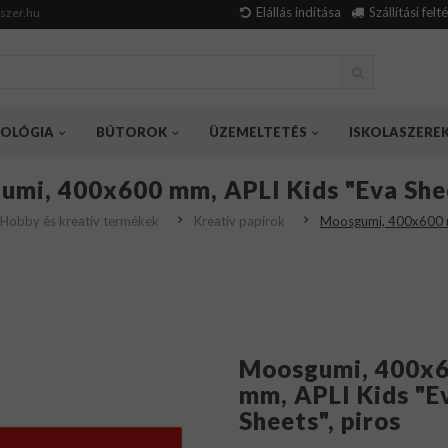
Elállás indítása
Szállítási felt
szer.hu
OLÓGIA
BÚTOROK
ÜZEMELTETÉS
ISKOLASZERE
mi, 400x600 mm, APLI Kids "Eva Shee
Hobby és kreatív termékek
Kreatív papírok
Moosgumi, 400x600 mm
Moosgumi, 400x
mm, APLI Kids "E
Sheets", piros