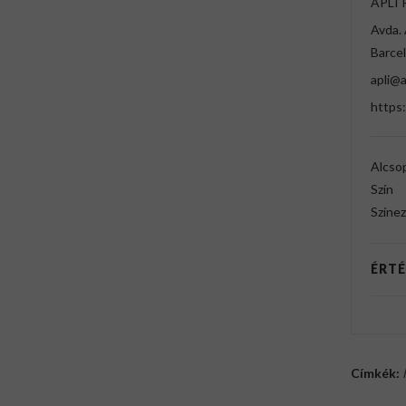
APLI 
Avda. 
Barcel
apli@a
https
Alcso
Szín
Színez
ÉRTÉ
Címkék: