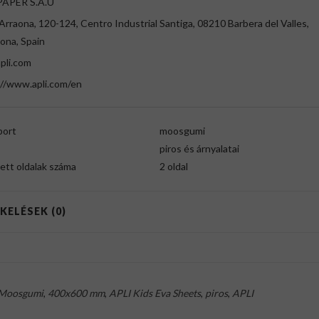
PAPER S.A.U
Arraona, 120-124, Centro Industrial Santiga, 08210 Barbera del Valles,
ona, Spain
pli.com
://www.apli.com/en
port
moosgumi
piros és árnyalatai
ett oldalak száma
2 oldal
KELÉSEK (0)
Moosgumi
,
400x600 mm
,
APLI Kids Eva Sheets
,
piros
,
APLI