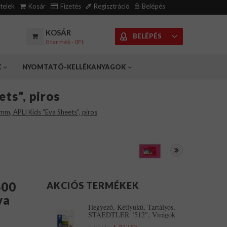
ételek
Kosár
Fizetés
Regisztráció
Belépés
KOSÁR
BELÉPÉS
0 termék - 0Ft
K
NYOMTATÓ-KELLÉKANYAGOK
ts", piros
, APLI Kids "Eva Sheets", piros
600
AKCIÓS TERMÉKEK
va
Hegyező, Kétlyukú, Tartályos,
STAEDTLER "512", Virágok