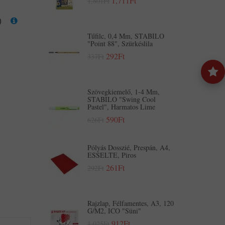
1,711Ft
1,801Ft
)
Tűfilc, 0,4 Mm, STABILO
"Point 88", Szürkéslila
292Ft
337Ft
Szövegkiemelő, 1-4 Mm,
STABILO "Swing Cool
Pastel", Harmatos Lime
590Ft
626Ft
Pólyás Dosszié, Prespán, A4,
ESSELTE, Piros
261Ft
292Ft
Rajzlap, Félfamentes, A3, 120
G/m2, ICO "Süni"
912Ft
1,025Ft