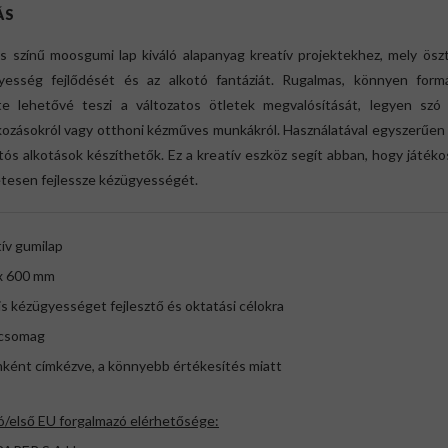
ÁS
s színű moosgumi lap kiváló alapanyag kreatív projektekhez, mely ösz
yesség fejlődését és az alkotó fantáziát. Rugalmas, könnyen form
ete lehetővé teszi a változatos ötletek megvalósítását, legyen szó i
kozásokról vagy otthoni kézműves munkákról. Használatával egyszerűen
tós alkotások készíthetők. Ez a kreatív eszköz segít abban, hogy játék
etesen fejlessze kézügyességét.
tív gumilap
 x 600 mm
lis kézügyességet fejlesztő és oktatási célokra
/ csomag
nként címkézve, a könnyebb értékesítés miatt
ó/első EU forgalmazó elérhetősége: