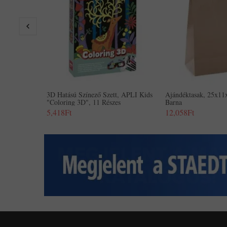
3D Hatású Színező Szett, APLI Kids
Ajándéktasak, 25x1
"Coloring 3D", 11 Részes
Barna
5,418Ft
12,058Ft