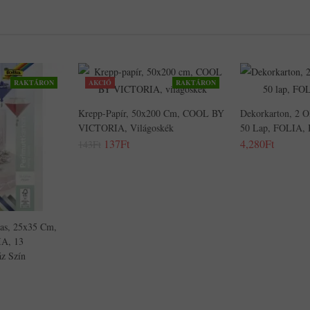
RAKTÁRON
AKCIÓ
RAKTÁRON
Krepp-Papír, 50x200 Cm, COOL BY
Dekorkarton, 2 O
VICTORIA, Világoskék
50 Lap, FOLIA, 
137Ft
4,280Ft
143Ft
las, 25x35 Cm,
IA, 13
z Szín