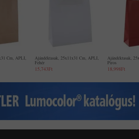
1x31 Cm, APLI,
Ajándéktasak, 25x11x31 Cm, APLI,
Ajándéktasak, 2
Fehér
Piros
15,743Ft
18,998Ft