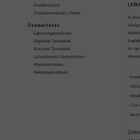
LEÍR
Irodabútorok
Irodaberendezés, Dekor
A piro
kézüg
Üzemeltetés
felül
Egészségmegőrzés
foglal
Higiéniai Termékek
és tar
Konyhai Termékek
élvez
Létesítmény Üzemeltetés
Munkavédelem
Reklámajándékok
- krea
- 400
- ideá
- 5 ív
- lapo
Gyárt