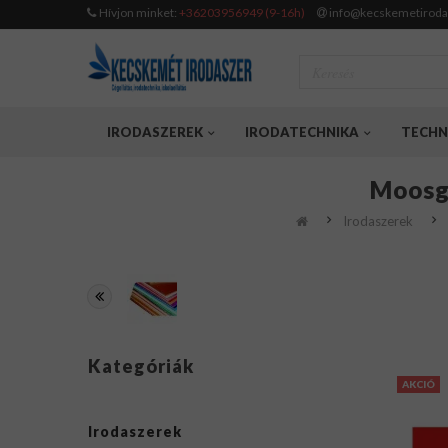
Hívjon minket:
+36203956949 (9-16h)
info@kecskemetiroda
IRODASZEREK
IRODATECHNIKA
TECHN
Moosgu
Irodaszerek
Kategóriák
AKCIÓ
Irodaszerek