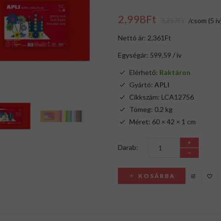
2,998Ft
3,257Ft
/csom (5 ív
Nettó ár: 2,361Ft
Egységár: 599,59 / ív
Elérhető:
Raktáron
Gyártó:
APLI
Cikkszám: LCA12756
Tömeg: 0.2 kg
Méret: 60 × 42 × 1 cm
Darab:
KOSÁRBA