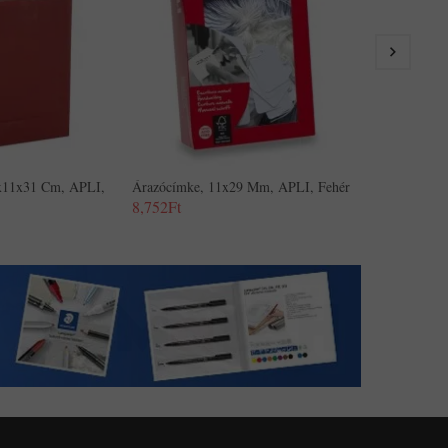
8,752Ft
5x11x31 Cm, APLI,
Árazócímke, 11x29 Mm, APLI, Fehér
8,752Ft