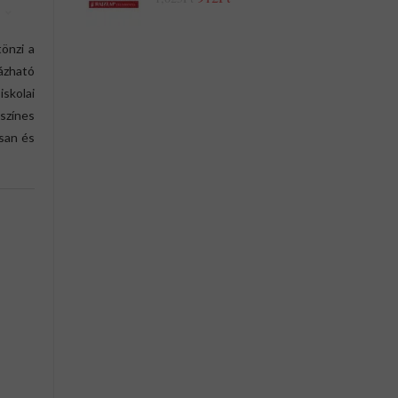
tönzi a
ázható
skolai
 színes
osan és