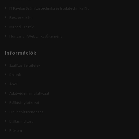
IT Pavilon Számítástechnika és Irodatechnika Kft.
Beszerzek.hu
Maped Creativ
Hungarian Web Linkgyűjtemény
Információk
Szállítási feltételek
Rólunk
ÁSZF
Adatvédelmi nyilatkozat
Elállási nyilatkozat
Online vitarendezés
Elállás indítása
Fiókom