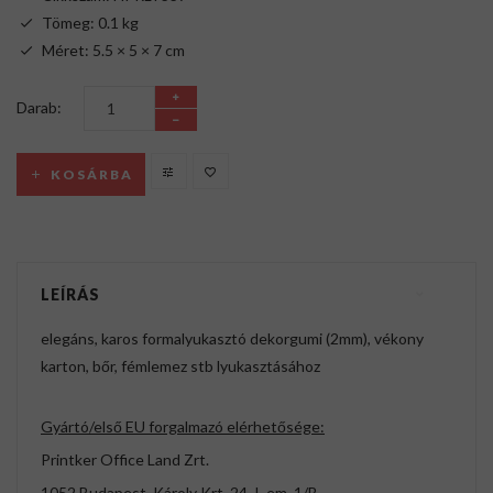
Tömeg: 0.1 kg
Méret: 5.5 × 5 × 7 cm
Darab:
KOSÁRBA
LEÍRÁS
elegáns, karos formalyukasztó dekorgumi (2mm), vékony
karton, bőr, fémlemez stb lyukasztásához
Gyártó/első EU forgalmazó elérhetősége:
Printker Office Land Zrt.
1052 Budapest, Károly Krt. 24. I. em. 1/B.