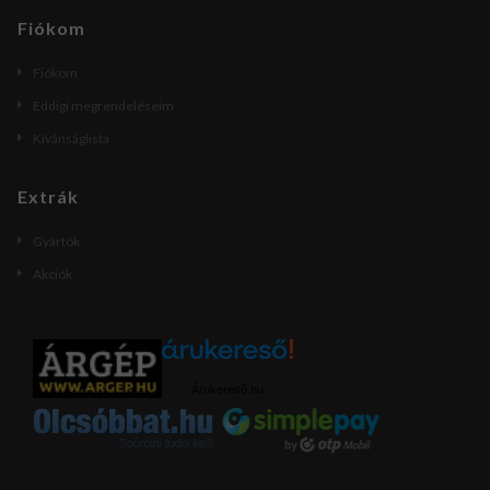
Fiókom
Fiókom
Eddigi megrendeléseim
Kívánságlista
Extrák
Gyártók
Akciók
Árukereső.hu