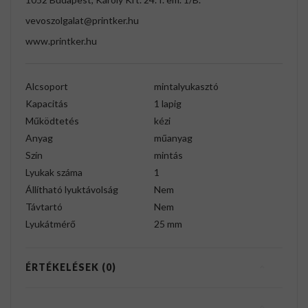
vevoszolgalat@printker.hu
www.printker.hu
Alcsoport
mintalyukasztó
Kapacitás
1 lapig
Működtetés
kézi
Anyag
műanyag
Szín
mintás
Lyukak száma
1
Állítható lyuktávolság
Nem
Távtartó
Nem
Lyukátmérő
25 mm
ÉRTÉKELÉSEK (0)