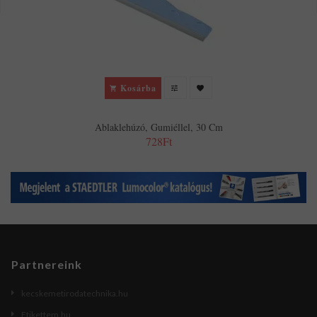
Kosárba
Ablaklehúzó, Gumiéllel, 30 Cm
728Ft
Partnereink
kecskemetirodatechnika.hu
Etikettem.hu