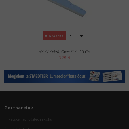
Kosárba
Ablaklehúzó, Gumiéllel, 30 Cm
728Ft
Partnereink
kecskemetirodatechnika.hu
Etikettem.hu