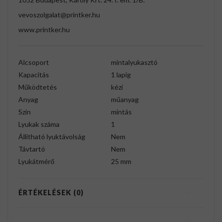
vevoszolgalat@printker.hu
www.printker.hu
Alcsoport
mintalyukasztó
Kapacitás
1 lapig
Működtetés
kézi
Anyag
műanyag
Szín
mintás
Lyukak száma
1
Állítható lyuktávolság
Nem
Távtartó
Nem
Lyukátmérő
25 mm
ÉRTÉKELÉSEK (0)