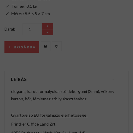
Tömeg: 0.1 kg
Méret: 5.5 × 5 × 7 cm
Darab:
KOSÁRBA
LEÍRÁS
elegáns, karos formalyukasztó dekorgumi (2mm), vékony
karton, bőr, fémlemez stb lyukasztásához
Gyártó/első EU forgalmazó elérhetősége:
Printker Office Land Zrt.
1052 Budapest, Károly Krt. 24. I. em. 1/B.