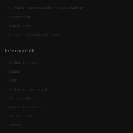
IT Pavilon Számítástechnika és Irodatechnika Kft.
Beszerzek.hu
Maped Creativ
Hungarian Web Linkgyűjtemény
Információk
Szállítási feltételek
Rólunk
ÁSZF
Adatvédelmi nyilatkozat
Elállási nyilatkozat
Online vitarendezés
Elállás indítása
Fiókom