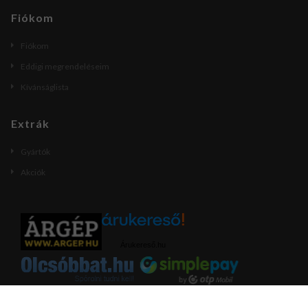
Fiókom
Fiókom
Eddigi megrendeléseim
Kívánságlista
Extrák
Gyártók
Akciók
Árukereső.hu