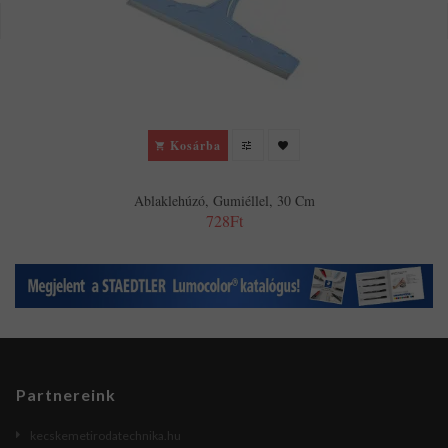
Kosárba
Ablaklehúzó, Gumiéllel, 30 Cm
728Ft
Partnereink
kecskemetirodatechnika.hu