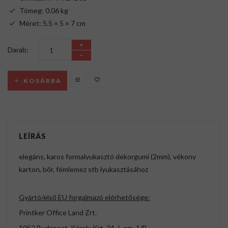
Tömeg: 0.06 kg
Méret: 5.5 × 5 × 7 cm
Darab:
KOSÁRBA
LEÍRÁS
elegáns, karos formalyukasztó dekorgumi (2mm), vékony
karton, bőr, fémlemez stb lyukasztásához
Gyártó/első EU forgalmazó elérhetősége:
Printker Office Land Zrt.
1052 Budapest, Károly Krt. 24. I. em. 1/B.