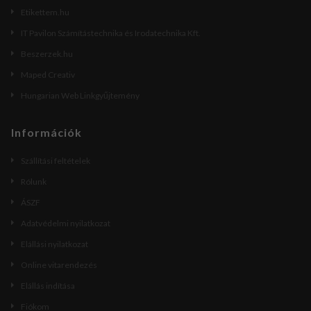
Etikettem.hu
IT Pavilon Számítástechnika és Irodatechnika Kft.
Beszerzek.hu
Maped Creativ
Hungarian Web Linkgyűjtemény
Információk
Szállítási feltételek
Rólunk
ÁSZF
Adatvédelmi nyilatkozat
Elállási nyilatkozat
Online vitarendezés
Elállás indítása
Fiókom