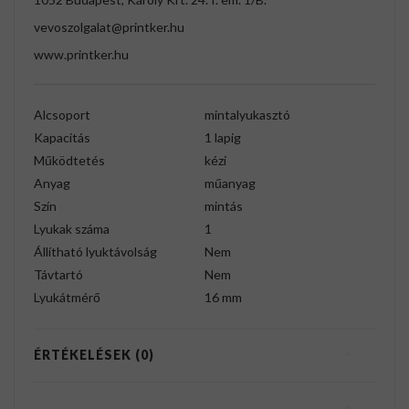
vevoszolgalat@printker.hu
www.printker.hu
Alcsoport
mintalyukasztó
Kapacitás
1 lapig
Működtetés
kézi
Anyag
műanyag
Szín
mintás
Lyukak száma
1
Állítható lyuktávolság
Nem
Távtartó
Nem
Lyukátmérő
16 mm
ÉRTÉKELÉSEK (0)