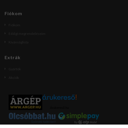
Fiókom
Fiókom
Eddigi megrendeléseim
Kívánságlista
Extrák
Gyártók
Akciók
Árukereső.hu