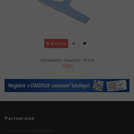
Kosárba
Ablaklehúzó, Gumiéllel, 30 Cm
728Ft
Partnereink
kecskemetirodatechnika.hu