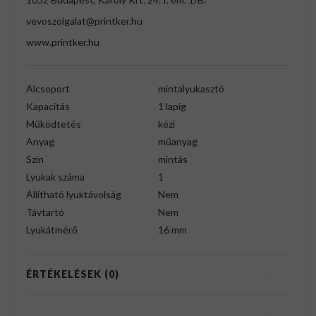
vevoszolgalat@printker.hu
www.printker.hu
Alcsoport
mintalyukasztó
Kapacitás
1 lapig
Működtetés
kézi
Anyag
műanyag
Szín
mintás
Lyukak száma
1
Állítható lyuktávolság
Nem
Távtartó
Nem
Lyukátmérő
16 mm
ÉRTÉKELÉSEK (0)