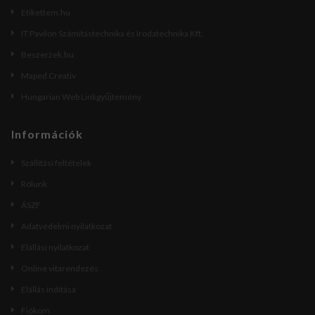
Etikettem.hu
IT Pavilon Számítástechnika és Irodatechnika Kft.
Beszerzek.hu
Maped Creativ
Hungarian Web Linkgyűjtemény
Információk
Szállítási feltételek
Rólunk
ÁSZF
Adatvédelmi nyilatkozat
Elállási nyilatkozat
Online vitarendezés
Elállás indítása
Fiókom