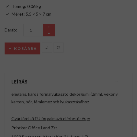
Tömeg: 0.06 kg
Méret: 5.5 × 5 × 7 cm
Darab:
KOSÁRBA
LEÍRÁS
elegáns, karos formalyukasztó dekorgumi (2mm), vékony
karton, bőr, fémlemez stb lyukasztásához
Gyártó/első EU forgalmazó elérhetősége:
Printker Office Land Zrt.
1052 Budapest, Károly Krt. 24. I. em. 1/B.