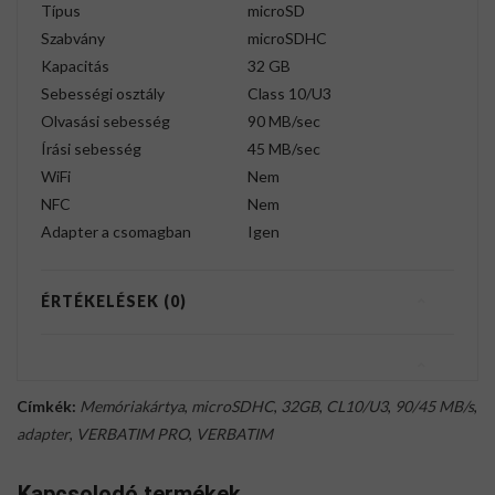
Típus
microSD
Szabvány
microSDHC
Kapacitás
32 GB
Sebességi osztály
Class 10/U3
Olvasási sebesség
90 MB/sec
Írási sebesség
45 MB/sec
WiFi
Nem
NFC
Nem
Adapter a csomagban
Igen
ÉRTÉKELÉSEK (0)
Címkék:
Memóriakártya
,
microSDHC
,
32GB
,
CL10/U3
,
90/45 MB/s
,
adapter
,
VERBATIM PRO
,
VERBATIM
Kapcsolodó termékek