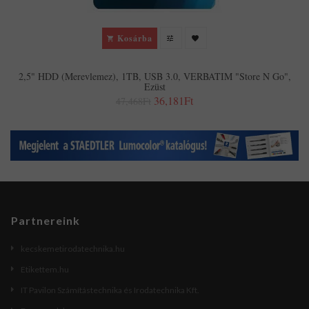
Kosárba
2,5" HDD (merevlemez), 1TB, USB 3.0, VERBATIM "Store N Go",
Ezüst
36,181Ft
47,468Ft
Partnereink
kecskemetirodatechnika.hu
Etikettem.hu
IT Pavilon Számítástechnika és Irodatechnika Kft.