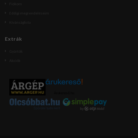
Fiókom
Eddigi megrendeléseim
Kívánságlista
Extrák
Gyártók
Akciók
Árukereső.hu