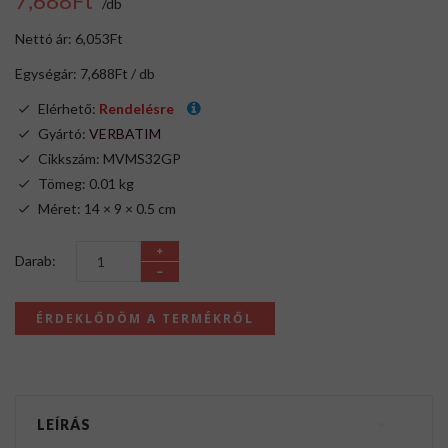
7,688Ft
/db
Nettó ár: 6,053Ft
Egységár: 7,688Ft / db
Elérhető:
Rendelésre
Gyártó:
VERBATIM
Cikkszám: MVMS32GP
Tömeg: 0.01 kg
Méret: 14 × 9 × 0.5 cm
Darab:
ÉRDEKLŐDÖM A TERMÉKRŐL
LEÍRÁS