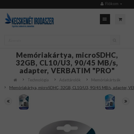
Fiókom
Memóriakártya, microSDHC,
32GB, CL10/U3, 90/45 MB/s,
adapter, VERBATIM "PRO"
Technológia
Adattárolók
Memóriakártyák
Memóriakártya, microSDHC, 32GB, CL10/U3, 90/45 MB/s, adapter, V