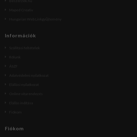
Beszerzek.hu
Maped Creativ
Hungarian Web Linkgyűjtemény
Információk
Szállítási feltételek
Rólunk
ÁSZF
Adatvédelmi nyilatkozat
Elállási nyilatkozat
Online vitarendezés
Elállás indítása
Fiókom
Fiókom