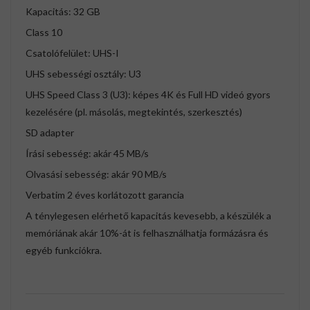
Kapacitás: 32 GB
Class 10
Csatolófelület: UHS-I
UHS sebességi osztály: U3
UHS Speed Class 3 (U3): képes 4K és Full HD videó gyors
kezelésére (pl. másolás, megtekintés, szerkesztés)
SD adapter
Írási sebesség: akár 45 MB/s
Olvasási sebesség: akár 90 MB/s
Verbatim 2 éves korlátozott garancia
A ténylegesen elérhető kapacitás kevesebb, a készülék a
memóriának akár 10%-át is felhasználhatja formázásra és
egyéb funkciókra.