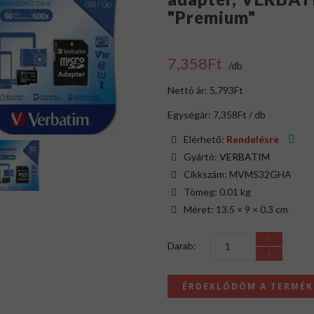
"Premium"
7,358Ft
/db
Nettó ár: 5,793Ft
Egységár: 7,358Ft / db
Elérhető:
Rendelésre
Gyártó:
VERBATIM
Cikkszám: MVMS32GHA
Tömeg: 0.01 kg
Méret: 13.5 × 9 × 0.3 cm
Darab:
ÉRDEKLŐDÖM A TERMÉ