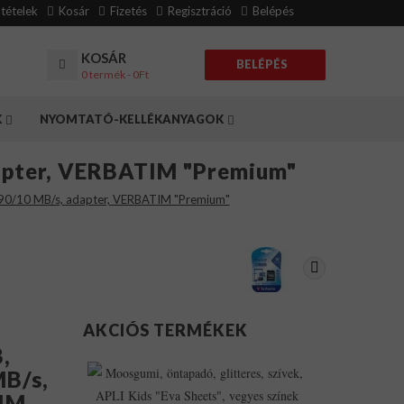
eltételek
Kosár
Fizetés
Regisztráció
Belépés
KOSÁR
BELÉPÉS
0 termék - 0Ft
K
NYOMTATÓ-KELLÉKANYAGOK
apter, VERBATIM "Premium"
90/10 MB/s, adapter, VERBATIM "Premium"
AKCIÓS TERMÉKEK
,
Moosgumi,
MB/s,
Öntapadó,
Glitteres,
TIM