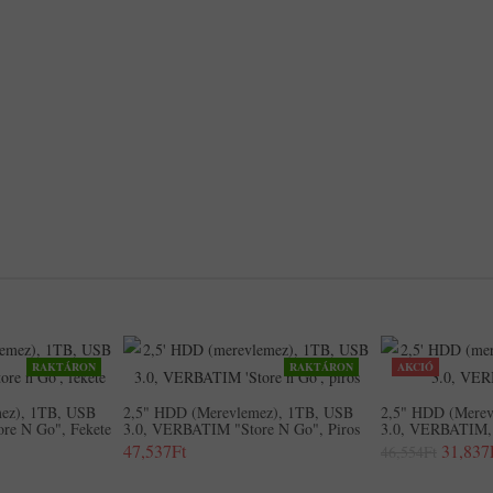
RAKTÁRON
RAKTÁRON
AKCIÓ
ez), 1TB, USB
2,5" HDD (merevlemez), 1TB, USB
2,5" HDD (merev
re N Go", Fekete
3.0, VERBATIM "Store N Go", Piros
3.0, VERBATIM, 
47,537Ft
31,837
46,554Ft