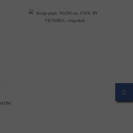
Krepp-
Papír,
50x200
Cm,
COOL
BY
VICTORIA,
Világoskék
143Ft
137Ft
ATIM