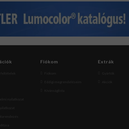
ációk
Fiókom
Extrák
i feltételek
Fiókom
Gyártók
Eddigi megrendeléseim
Akciók
Kívánságlista
lmi nyilatkozat
nyilatkozat
vitarendezés
ndítása