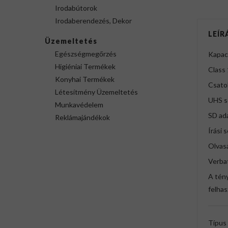
Irodabútorok
Irodaberendezés, Dekor
LEÍR
Üzemeltetés
Egészségmegőrzés
Kapac
Higiéniai Termékek
Class
Konyhai Termékek
Csatol
Létesítmény Üzemeltetés
UHS s
Munkavédelem
SD ad
Reklámajándékok
Írási 
Olvas
Verbat
A tény
felhas
Típus