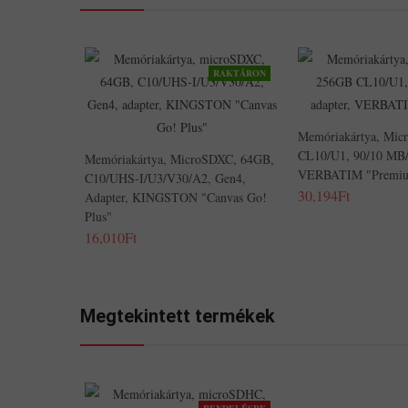
RAKTÁRON
Memóriakártya, Mi
CL10/U1, 90/10 MB/
Memóriakártya, MicroSDXC, 64GB,
VERBATIM "Premi
C10/UHS-I/U3/V30/A2, Gen4,
30,194Ft
Adapter, KINGSTON "Canvas Go!
Plus"
16,010Ft
Megtekintett termékek