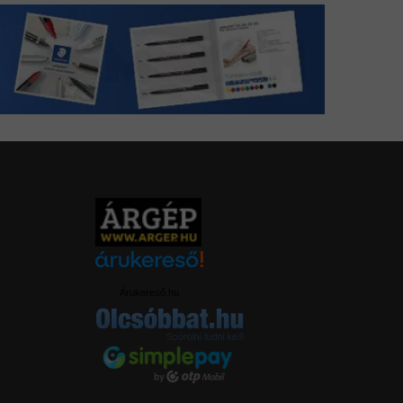
Árukereső.hu