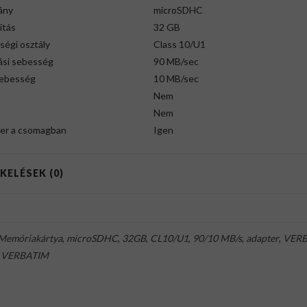
ány
microSDHC
itás
32 GB
ségi osztály
Class 10/U1
ási sebesség
90 MB/sec
sebesség
10 MB/sec
Nem
Nem
er a csomagban
Igen
KELÉSEK (0)
Memóriakártya
,
microSDHC
,
32GB
,
CL10/U1
,
90/10 MB/s
,
adapter
,
VERB
,
VERBATIM