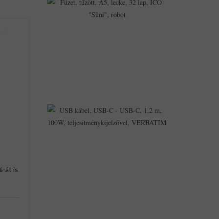
Tűzött,
A5,
Lecke,
32
Lap,
ICO
"Süni",
Robot
373Ft
329Ft
USB
Kábel,
USB-
C
-
USB-
C,
1,2
M,
-át is
100W,
Teljesítménykije
VERBATIM
5,544Ft
4,859Ft