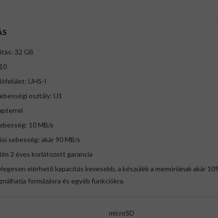
ÁS
itás: 32 GB
 10
ófelület: UHS-I
ebességi osztály: U1
apterrel
sebesség: 10 MB/s
ási sebesség: akár 90 MB/s
im 2 éves korlátozott garancia
legesen elérhető kapacitás kevesebb, a készülék a memóriának akár 10%
ználhatja formázásra és egyéb funkciókra.
microSD