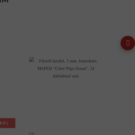
Szívek,
APLI
Kids
"Eva
Sheets",
Vegyes
Színek
1,650Ft
1,519Ft
Filctoll
Készlet,
2
Mm,
Kimosható,
MAPED
"Color`Peps
Ocean",
24
Különböző
Szín
2,107Ft
1,981Ft
KRŐL
Füzet,