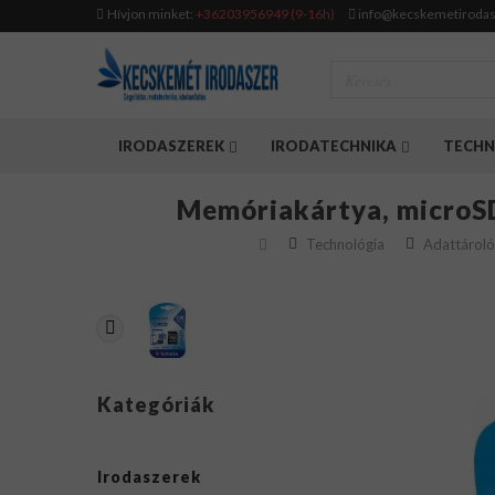
Hívjon minket:
+36203956949 (9-16h)
info@kecskemetirodas
IRODASZEREK
IRODATECHNIKA
TECHN
Memóriakártya, microS
Technológia
Adattároló
Kategóriák
Irodaszerek