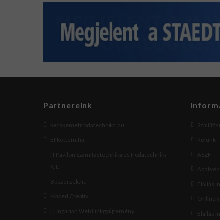
Partnereink
Inform
kecskemetirodatechnika.hu
Szállítás
Etikettem.hu
Rólunk
IT Pavilon Számítástechnika és Irodatechnika
ÁSZF
Kft.
Adatvéde
Beszerzek.hu
Elállási 
Maped Creativ
Online 
Hungarian Web Linkgyűjtemény
Elállás i