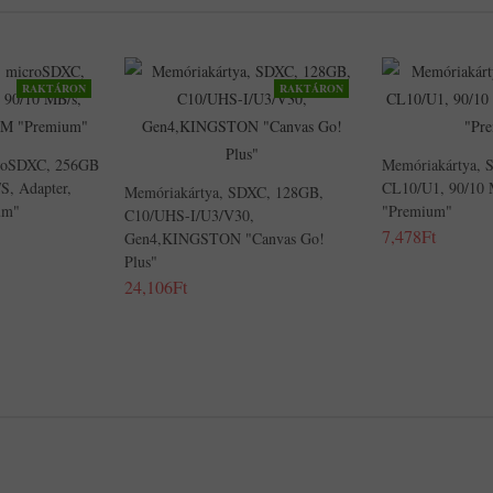
RAKTÁRON
RAKTÁRON
croSDXC, 256GB
Memóriakártya,
s, Adapter,
CL10/U1, 90/10
Memóriakártya, SDXC, 128GB,
um"
"Premium"
C10/UHS-I/U3/V30,
7,478Ft
Gen4,KINGSTON "Canvas Go!
Plus"
24,106Ft