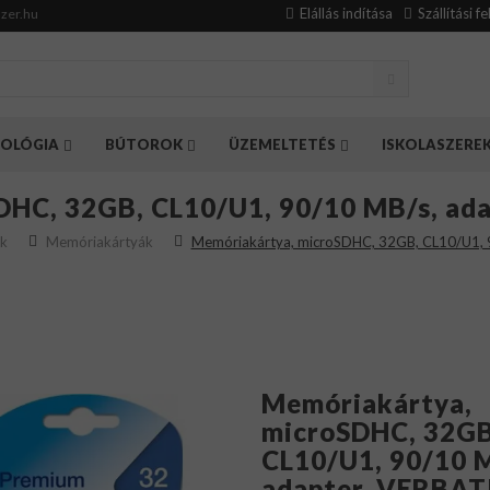
Elállás indítása
Szállítási f
zer.hu
OLÓGIA
BÚTOROK
ÜZEMELTETÉS
ISKOLASZERE
DHC, 32GB, CL10/U1, 90/10 MB/s, ad
k
Memóriakártyák
Memóriakártya, microSDHC, 32GB, CL10/U1, 
Memóriakártya,
microSDHC, 32GB
CL10/U1, 90/10 
adapter, VERBA