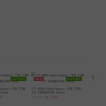
RAKTÁRON
AKCIÓ
RAKTÁRON
2,5" HDD (me
3.0, VERBATI
lemez), 1TB, USB
2,5" HDD (merevlemez), 1TB, USB
61,511Ft
Ezüst
3.0, VERBATIM, Fekete
Ft
34,733Ft
46,554Ft