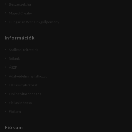
Beszerzek.hu
Maped Creativ
Hungarian Web Linkgyűjtemény
Információk
Szállítási feltételek
Rólunk
ÁSZF
Adatvédelmi nyilatkozat
Elállási nyilatkozat
Online vitarendezés
Elállás indítása
Fiókom
Fiókom