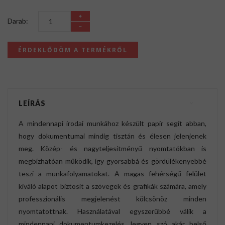
Darab:
ÉRDEKLŐDÖM A TERMÉKRŐL
LEÍRÁS
A mindennapi irodai munkához készült papír segít abban,
hogy dokumentumai mindig tisztán és élesen jelenjenek
meg. Közép- és nagyteljesítményű nyomtatókban is
megbízhatóan működik, így gyorsabbá és gördülékenyebbé
teszi a munkafolyamatokat. A magas fehérségű felület
kiváló alapot biztosít a szövegek és grafikák számára, amely
professzionális megjelenést kölcsönöz minden
nyomtatottnak. Használatával egyszerűbbé válik a
mindennapi dokumentumkezelés, legyen szó akár belső