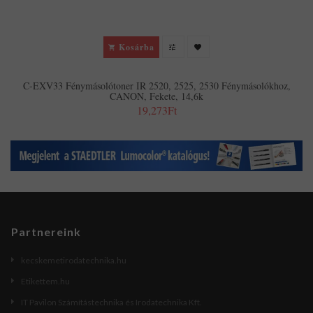
Kosárba
C-EXV33 Fénymásolótoner IR 2520, 2525, 2530 Fénymásolókhoz,
CANON, Fekete, 14,6k
19,273Ft
Partnereink
kecskemetirodatechnika.hu
Etikettem.hu
IT Pavilon Számítástechnika és Irodatechnika Kft.