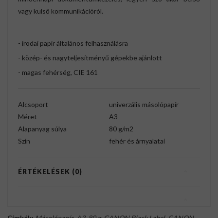
vagy külső kommunikációról.
- irodai papír általános felhasználásra
- közép- és nagyteljesítményű gépekbe ajánlott
- magas fehérség, CIE 161
Alcsoport
univerzális másolópapír
Méret
A3
Alapanyag súlya
80 g/m2
Szín
fehér és árnyalatai
ÉRTÉKELÉSEK (0)
Címkék:
Másolópapír
,
A3
,
80 g
,
CANON Black Label
,
CANON
,