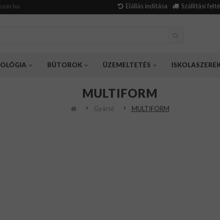
Elállás indítása
Szállítási felt
szer.hu
OLÓGIA
BÚTOROK
ÜZEMELTETÉS
ISKOLASZERE
MULTIFORM
Gyártó
MULTIFORM