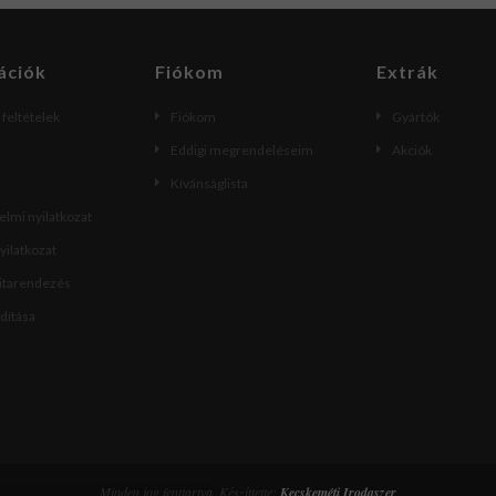
ációk
Fiókom
Extrák
i feltételek
Fiókom
Gyártók
Eddigi megrendeléseim
Akciók
Kívánságlista
lmi nyilatkozat
nyilatkozat
vitarendezés
ndítása
Minden jog fenttartva. Készíttette:
Kecskeméti Irodaszer