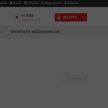
ételek
Kosár
Fizetés
Regisztráció
Belépés
KOSÁR
BELÉPÉS
0 termék - 0Ft
K
NYOMTATÓ-KELLÉKANYAGOK
TOVÁBB