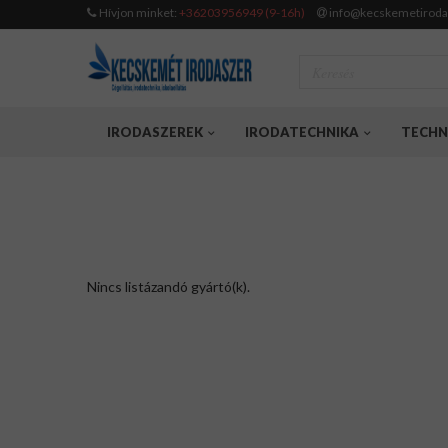
Hívjon minket:
+36203956949 (9-16h)
info@kecskemetiroda
IRODASZEREK
IRODATECHNIKA
TECHN
Nincs listázandó gyártó(k).