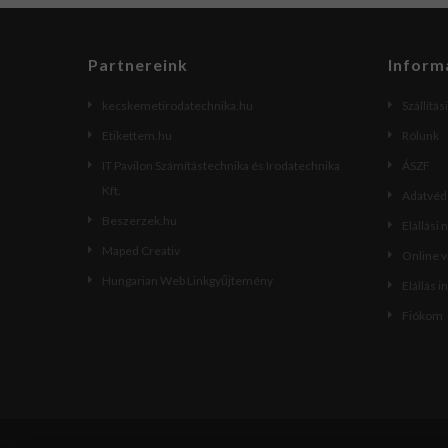
Partnereink
Inform
kecskemetirodatechnika.hu
Szállítás
Etikettem.hu
Rólunk
IT Pavilon Számítástechnika és Irodatechnika
ÁSZF
Kft.
Adatvéde
Beszerzek.hu
Elállási 
Maped Creativ
Online 
Hungarian Web Linkgyűjtemény
Elállás i
Fiókom