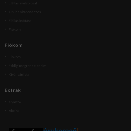
Elállási nyilatkozat
Online vitarendezés
Elállás indítása
Fiókom
Fiókom
Fiókom
Eddigi megrendeléseim
Kívánságlista
Extrák
Gyártók
Akciók