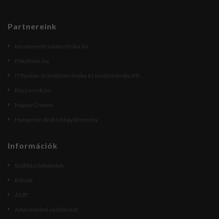
Partnereink
kecskemetirodatechnika.hu
Etikettem.hu
IT Pavilon Számítástechnika és Irodatechnika Kft.
Beszerzek.hu
Maped Creativ
Hungarian Web Linkgyűjtemény
Információk
Szállítási feltételek
Rólunk
ÁSZF
Adatvédelmi nyilatkozat