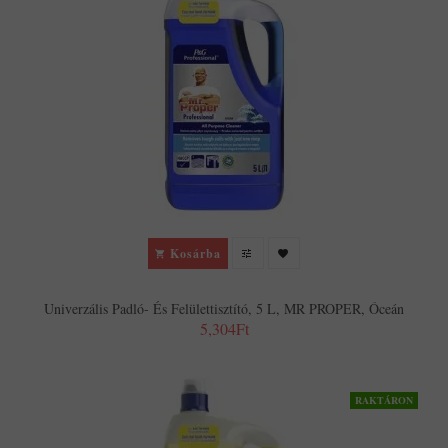
Kosárba
Univerzális Padló- És Felülettisztító, 5 L, MR PROPER, Óceán
5,304Ft
RAKTÁRON