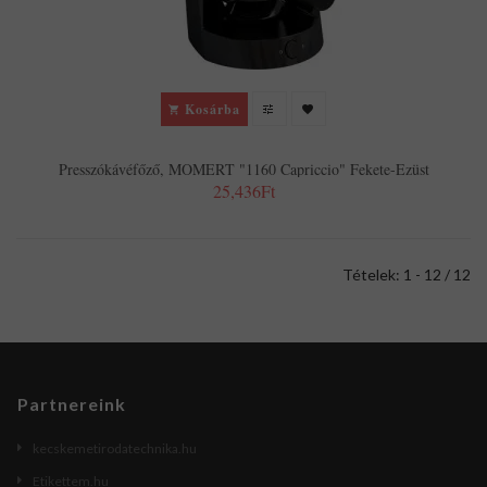
Kosárba
Presszókávéfőző, MOMERT "1160 Capriccio" Fekete-Ezüst
25,436Ft
Tételek: 1 - 12 / 12
Partnereink
kecskemetirodatechnika.hu
Etikettem.hu