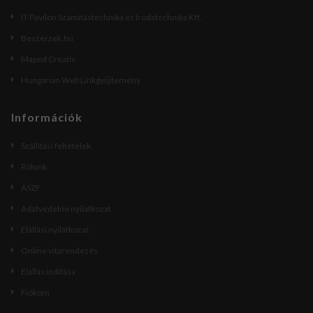
IT Pavilon Számítástechnika és Irodatechnika Kft.
Beszerzek.hu
Maped Creativ
Hungarian Web Linkgyűjtemény
Információk
Szállítási feltételek
Rólunk
ÁSZF
Adatvédelmi nyilatkozat
Elállási nyilatkozat
Online vitarendezés
Elállás indítása
Fiókom