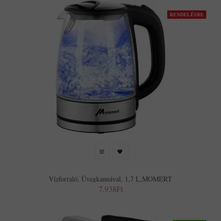
RENDELÉSRE
Vízforraló, Üvegkannával, 1,7 L,MOMERT
7,938Ft