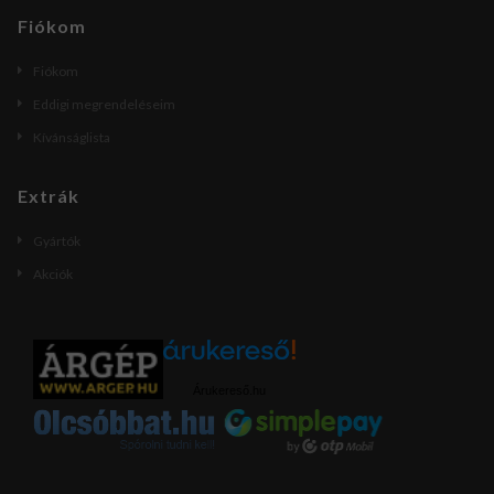
Fiókom
Fiókom
Eddigi megrendeléseim
Kívánságlista
Extrák
Gyártók
Akciók
Árukereső.hu