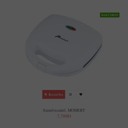
RAKTÁRON
Kosárba
Szendvicssütő, MOMERT
7,709Ft