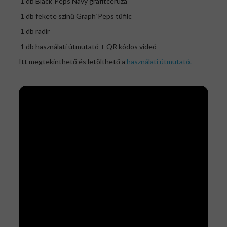
1 db Black`Peps Navy grafitceruza
1 db fekete színű Graph`Peps tűfilc
1 db radír
1 db használati útmutató + QR kódos videó
Itt megtekinthető és letölthető a
használati útmutató.