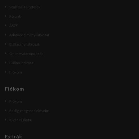
Szállítási feltételek
Rólunk
ÁSZF
Adatvédelmi nyilatkozat
Elállási nyilatkozat
Online vitarendezés
Elállás indítása
Fiókom
Fiókom
Fiókom
Eddigi megrendeléseim
Kívánságlista
Extrák