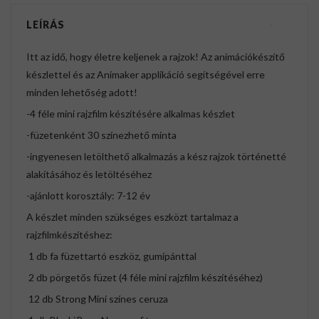
LEÍRÁS
Itt az idő, hogy életre keljenek a rajzok! Az animációkészítő
készlettel és az Animaker applikáció segítségével erre
minden lehetőség adott!
-4 féle mini rajzfilm készítésére alkalmas készlet
-füzetenként 30 színezhető minta
-ingyenesen letölthető alkalmazás a kész rajzok történetté
alakításához és letöltéséhez
-ajánlott korosztály: 7-12 év
A készlet minden szükséges eszközt tartalmaz a
rajzfilmkészítéshez:
1 db fa füzettartó eszköz, gumipánttal
2 db pörgetős füzet (4 féle mini rajzfilm készítéséhez)
12 db Strong Mini színes ceruza