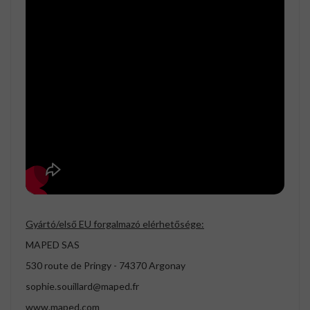
Gyártó/első EU forgalmazó elérhetősége:
MAPED SAS
530 route de Pringy - 74370 Argonay
sophie.souillard@maped.fr
www.maped.com