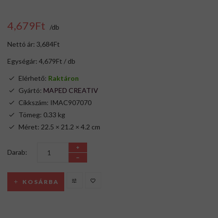
4,679Ft
/db
Nettó ár: 3,684Ft
Egységár: 4,679Ft / db
Elérhető:
Raktáron
Gyártó:
MAPED CREATIV
Cikkszám: IMAC907070
Tömeg: 0.33 kg
Méret: 22.5 × 21.2 × 4.2 cm
Darab:
KOSÁRBA