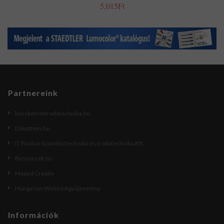
5,015Ft
Partnereink
kecskemetirodatechnika.hu
Etikettem.hu
IT Pavilon Számítástechnika és Irodatechnika Kft.
Beszerzek.hu
Maped Creativ
Hungarian Web Linkgyűjtemény
Információk