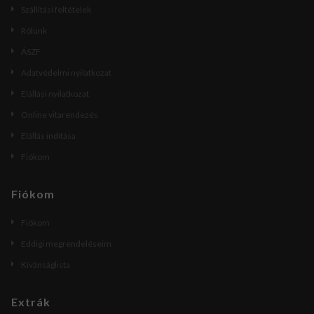
Szállítási feltételek
Rólunk
ÁSZF
Adatvédelmi nyilatkozat
Elállási nyilatkozat
Online vitarendezés
Elállás indítása
Fiókom
Fiókom
Fiókom
Eddigi megrendeléseim
Kívánságlista
Extrák