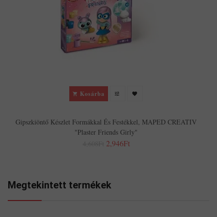
S
Kosárba
Gipszkiöntő Készlet Formákkal És Festékkel, MAPED CREATIV
"Plaster Friends Girly"
2,946Ft
4,608Ft
Megtekintett termékek