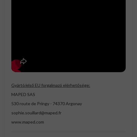
Gyártó/első EU forgalmazó elérhetősége:
MAPED SAS
530 route de Pringy - 74370 Argonay
sophie.souillard@maped.fr
www.maped.com