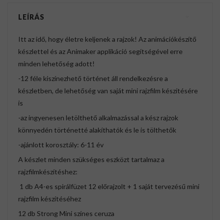
LEÍRÁS
Itt az idő, hogy életre keljenek a rajzok! Az animációkészítő
készlettel és az Animaker applikáció segítségével erre
minden lehetőség adott!
-12 féle kiszínezhető történet áll rendelkezésre a
készletben, de lehetőség van saját mini rajzfilm készítésére
is
-az ingyenesen letölthető alkalmazással a kész rajzok
könnyedén történetté alakíthatók és le is tölthetők
-ajánlott korosztály: 6-11 év
A készlet minden szükséges eszközt tartalmaz a
rajzfilmkészítéshez:
1 db A4-es spirálfüzet 12 előrajzolt + 1 saját tervezésű mini
rajzfilm készítéséhez
12 db Strong Mini színes ceruza