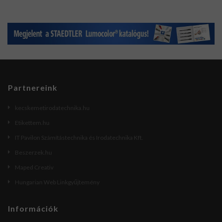
Partnereink
kecskemetirodatechnika.hu
Etikettem.hu
IT Pavilon Számítástechnika és Irodatechnika Kft.
Beszerzek.hu
Maped Creativ
Hungarian Web Linkgyűjtemény
Információk