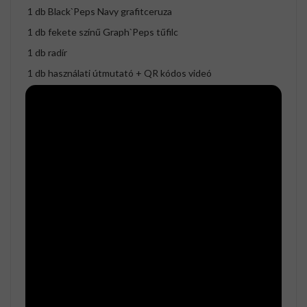
1 db Black`Peps Navy grafitceruza
1 db fekete színű Graph`Peps tűfilc
1 db radír
1 db használati útmutató + QR kódos videó