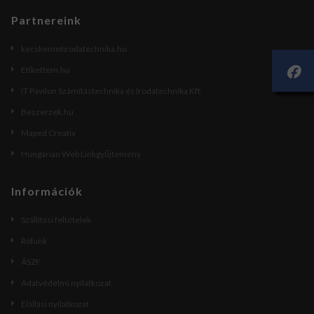
Partnereink
kecskemetirodatechnika.hu
Etikettem.hu
IT Pavilon Számítástechnika és Irodatechnika Kft.
Beszerzek.hu
Maped Creativ
Hungarian Web Linkgyűjtemény
Információk
Szállítási feltételek
Rólunk
ÁSZF
Adatvédelmi nyilatkozat
Elállási nyilatkozat