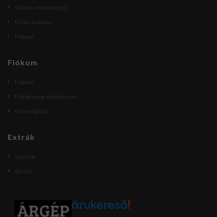
Online vitarendezés
Elállás indítása
Fiókom
Fiókom
Fiókom
Eddigi megrendeléseim
Kívánságlista
Extrák
Gyártók
Akciók