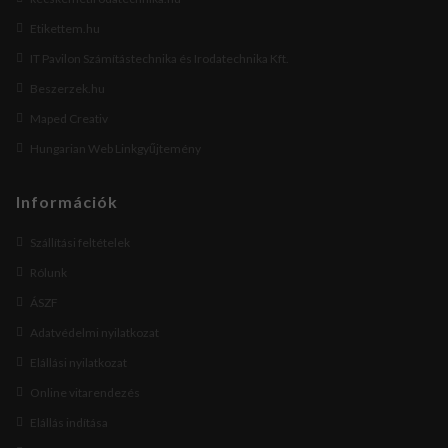
Etikettem.hu
IT Pavilon Számítástechnika és Irodatechnika Kft.
Beszerzek.hu
Maped Creativ
Hungarian Web Linkgyűjtemény
Információk
Szállítási feltételek
Rólunk
ÁSZF
Adatvédelmi nyilatkozat
Elállási nyilatkozat
Online vitarendezés
Elállás indítása