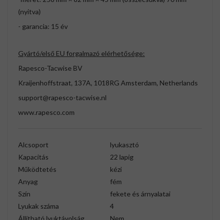
(nyitva)
- garancia: 15 év
Gyártó/első EU forgalmazó elérhetősége:
Rapesco-Tacwise BV
Kraijenhoffstraat, 137A, 1018RG Amsterdam, Netherlands
support@rapesco-tacwise.nl
www.rapesco.com
Alcsoport
lyukasztó
Kapacitás
22 lapig
Működtetés
kézi
Anyag
fém
Szín
fekete és árnyalatai
Lyukak száma
4
Állítható lyuktávolság
Nem