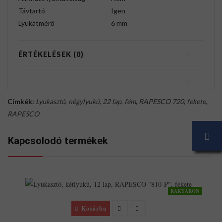
Távtartó
Igen
Lyukátmérő
6 mm
ÉRTÉKELÉSEK (0)
Címkék:
Lyukasztó
,
négylyukú
,
22 lap
,
fém
,
RAPESCO 720
,
fekete
,
RAPESCO
Kapcsolodó termékek
RAKTÁRON
Kosárba