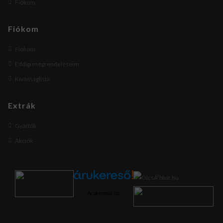
Fiókom
Fiókom
Fiókom
Eddigi megrendeléseim
Kívánságlista
Extrák
Gyártók
Akciók
Árukereső.hu