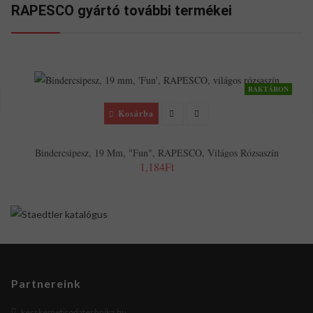
RAPESCO gyártó további termékei
RAKTÁRON
Kosárba
Bindercsipesz, 19 Mm, "Fun", RAPESCO, Világos Rózsaszín
1,184Ft
Partnereink
kecskemetirodatechnika.hu