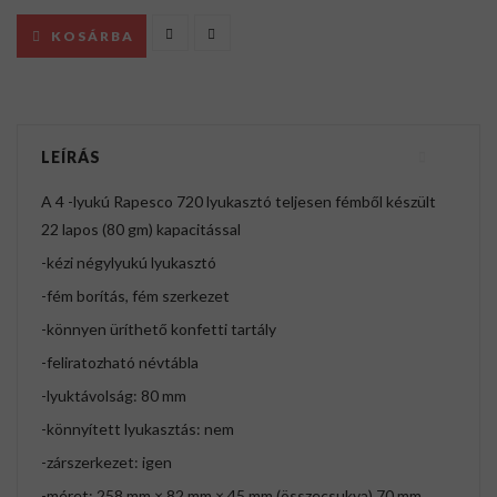
KOSÁRBA
LEÍRÁS
A 4 -lyukú Rapesco 720 lyukasztó teljesen fémből készült
22 lapos (80 gm) kapacitással
-kézi négylyukú lyukasztó
-fém borítás, fém szerkezet
-könnyen üríthető konfetti tartály
-feliratozható névtábla
-lyuktávolság: 80 mm
-könnyített lyukasztás: nem
-zárszerkezet: igen
-méret: 258 mm × 82 mm × 45 mm (összecsukva) 70 mm