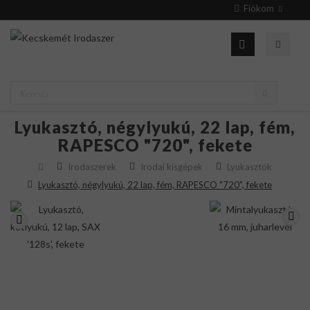
Fiókom
Lyukasztó, négylyukú, 22 lap, fém,
RAPESCO "720", fekete
Irodaszerek
Irodai kisgépek
Lyukasztók
Lyukasztó, négylyukú, 22 lap, fém, RAPESCO "720", fekete