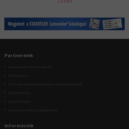
2,415Ft
Partnereink
kecskemetirodatechnika.hu
Etikettem.hu
IT Pavilon Számítástechnika és Irodatechnika Kft.
Beszerzek.hu
Maped Creativ
Hungarian Web Linkgyűjtemény
Információk