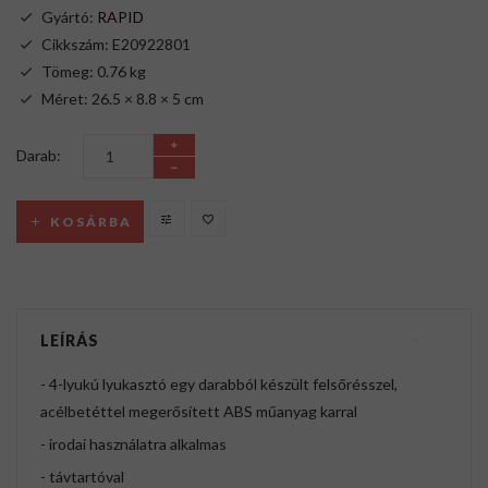
Gyártó:
RAPID
Cikkszám: E20922801
Tömeg: 0.76 kg
Méret: 26.5 × 8.8 × 5 cm
Darab:
KOSÁRBA
LEÍRÁS
- 4-lyukú lyukasztó egy darabból készült felsőrésszel,
acélbetéttel megerősített ABS műanyag karral
- irodai használatra alkalmas
- távtartóval