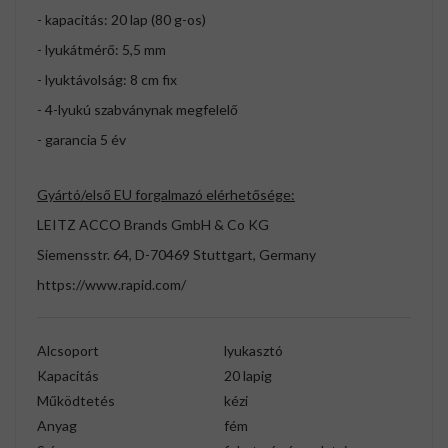
- kapacitás: 20 lap (80 g-os)
- lyukátmérő: 5,5 mm
- lyuktávolság: 8 cm fix
- 4-lyukú szabványnak megfelelő
- garancia 5 év
Gyártó/első EU forgalmazó elérhetősége:
LEITZ ACCO Brands GmbH & Co KG
Siemensstr. 64, D-70469 Stuttgart, Germany
https://www.rapid.com/
Alcsoport
lyukasztó
Kapacitás
20 lapig
Működtetés
kézi
Anyag
fém