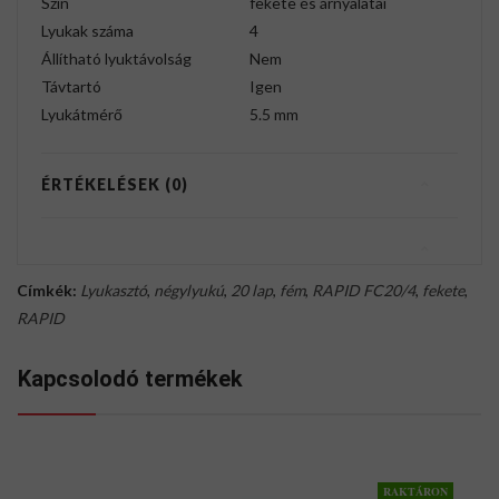
Szín
fekete és árnyalatai
Lyukak száma
4
Állítható lyuktávolság
Nem
Távtartó
Igen
Lyukátmérő
5.5 mm
ÉRTÉKELÉSEK (0)
Címkék:
Lyukasztó
,
négylyukú
,
20 lap
,
fém
,
RAPID FC20/4
,
fekete
,
RAPID
Kapcsolodó termékek
RAKTÁRON