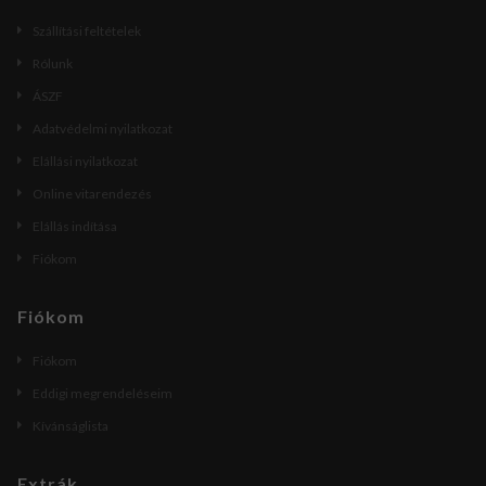
Szállítási feltételek
Rólunk
ÁSZF
Adatvédelmi nyilatkozat
Elállási nyilatkozat
Online vitarendezés
Elállás indítása
Fiókom
Fiókom
Fiókom
Eddigi megrendeléseim
Kívánságlista
Extrák