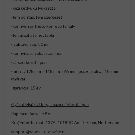
-kézi kétlyukú lyukasztó
-fém borítás, fém szerkezet
-könnyen üríthető konfetti tartály
-feliratozható névtábla
-lyuktávolság: 80 mm
-könnyített lyukasztás: nem
-zárszerkezet: igen
-méret: 128 mm × 118 mm × 65 mm (összecsukva) 105 mm
(nyitva)
-garancia: 15 év
Gyártó/első EU forgalmazó elérhetősége:
Rapesco-Tacwise BV
Kraijenhoffstraat, 137A, 1018RG Amsterdam, Netherlands
support@rapesco-tacwise.nl