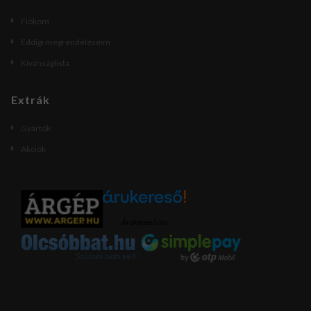
Fiókom
Eddigi megrendeléseim
Kívánságlista
Extrák
Gyártók
Akciók
Árukereső.hu