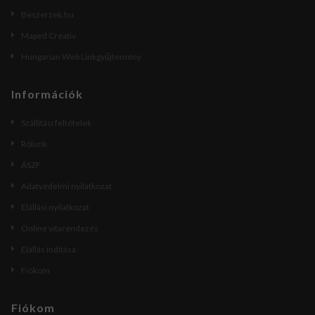
Beszerzek.hu
Maped Creativ
Hungarian Web Linkgyűjtemény
Információk
Szállítási feltételek
Rólunk
ÁSZF
Adatvédelmi nyilatkozat
Elállási nyilatkozat
Online vitarendezés
Elállás indítása
Fiókom
Fiókom