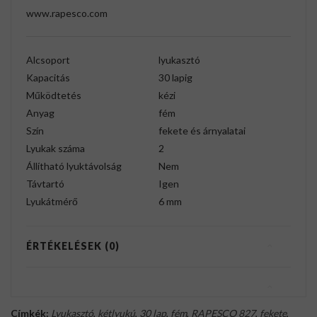
www.rapesco.com
Alcsoport
lyukasztó
Kapacitás
30 lapig
Működtetés
kézi
Anyag
fém
Szín
fekete és árnyalatai
Lyukak száma
2
Állítható lyuktávolság
Nem
Távtartó
Igen
Lyukátmérő
6 mm
ÉRTÉKELÉSEK (0)
Címkék:
Lyukasztó
,
kétlyukú
,
30 lap
,
fém
,
RAPESCO 827
,
fekete
,