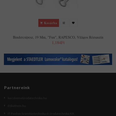
Kosárba
Bindercsipesz, 19 Mm, "Fun", RAPESCO, Világos Rózsaszín
1,184Ft
Partnereink
kecskemetirodatechnika.hu
Etikettem.hu
IT Pavilon Számítástechnika és Irodatechnika Kft.