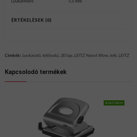
Lyukátmérő
5.5 mm
ÉRTÉKELÉSEK (0)
Címkék:
Lyukasztó
,
kétlyukú
,
30 lap
,
LEITZ Nexxt Wow
,
kék
,
LEITZ
Kapcsolodó termékek
RAKTÁRON