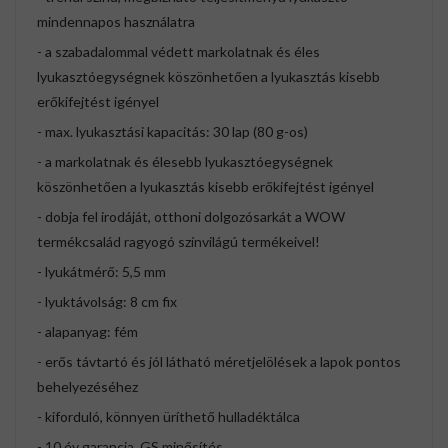
mindennapos használatra
- a szabadalommal védett markolatnak és éles
lyukasztóegységnek köszönhetően a lyukasztás kisebb
erőkifejtést igényel
- max. lyukasztási kapacitás: 30 lap (80 g-os)
- a markolatnak és élesebb lyukasztóegységnek
köszönhetően a lyukasztás kisebb erőkifejtést igényel
- dobja fel irodáját, otthoni dolgozósarkát a WOW
termékcsalád ragyogó színvilágú termékeivel!
- lyukátmérő: 5,5 mm
- lyuktávolság: 8 cm fix
- alapanyag: fém
- erős távtartó és jól látható méretjelölések a lapok pontos
behelyezéséhez
- kiforduló, könnyen üríthető hulladéktálca
- 10 év garancia, GS minősítés