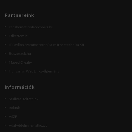
Partnereink
kecskemetirodatechnika.hu
Etikettem.hu
IT Pavilon Számítástechnika és Irodatechnika Kft.
Beszerzek.hu
Maped Creativ
Hungarian Web Linkgyűjtemény
Információk
Szállítási feltételek
Rólunk
ÁSZF
Adatvédelmi nyilatkozat