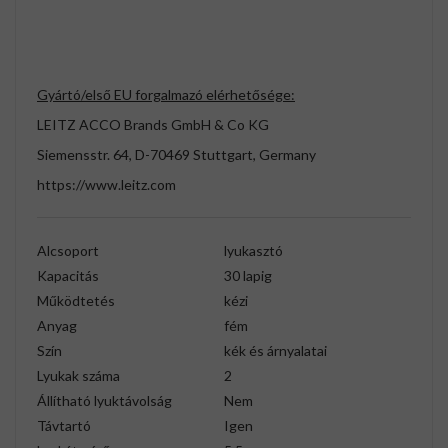
Gyártó/első EU forgalmazó elérhetősége:
LEITZ ACCO Brands GmbH & Co KG
Siemensstr. 64, D-70469 Stuttgart, Germany
https://www.leitz.com
Alcsoport
lyukasztó
Kapacitás
30 lapig
Működtetés
kézi
Anyag
fém
Szín
kék és árnyalatai
Lyukak száma
2
Állítható lyuktávolság
Nem
Távtartó
Igen