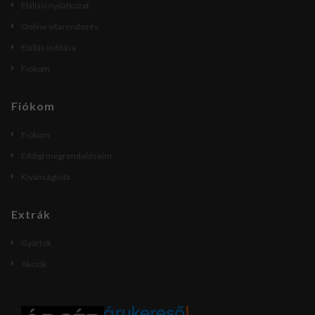
Elállási nyilatkozat
Online vitarendezés
Elállás indítása
Fiókom
Fiókom
Fiókom
Eddigi megrendeléseim
Kívánságlista
Extrák
Gyártók
Akciók