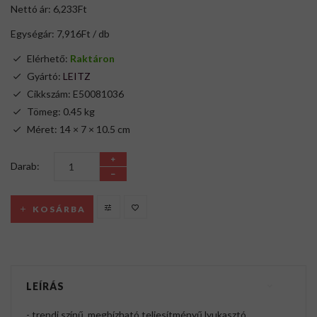
Nettó ár: 6,233Ft
Egységár: 7,916Ft / db
Elérhető:
Raktáron
Gyártó:
LEITZ
Cikkszám: E50081036
Tömeg: 0.45 kg
Méret: 14 × 7 × 10.5 cm
Darab:
KOSÁRBA
LEÍRÁS
- trendi színű, megbízható teljesítményű lyukasztó