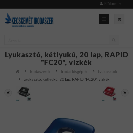
Fiókom
Lyukasztó, kétlyukú, 20 lap, RAPID
"FC20", vízkék
Irodaszerek
Irodai kisgépek
Lyukasztók
Lyukasztó, kétlyukú, 20 lap, RAPID "FC20", vízkék