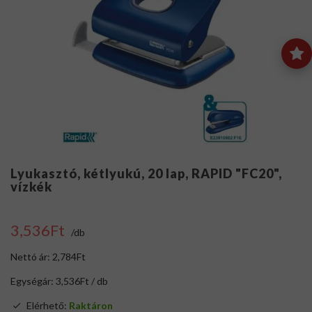
Lyukasztó, kétlyukú, 20 lap, RAPID "FC20",
vízkék
3,536Ft
/db
Nettó ár: 2,784Ft
Egységár: 3,536Ft / db
Elérhető:
Raktáron