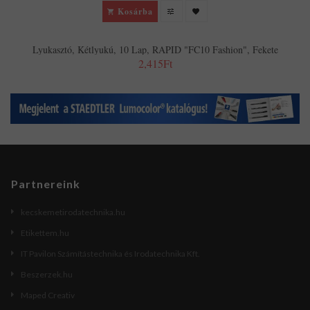
Kosárba
Lyukasztó, Kétlyukú, 10 Lap, RAPID "FC10 Fashion", Fekete
2,415Ft
Partnereink
kecskemetirodatechnika.hu
Etikettem.hu
IT Pavilon Számítástechnika és Irodatechnika Kft.
Beszerzek.hu
Maped Creativ