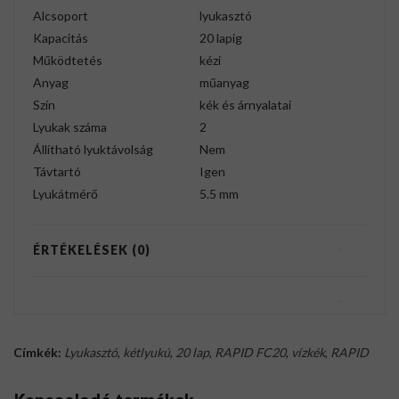
Alcsoport
lyukasztó
Kapacitás
20 lapig
Működtetés
kézi
Anyag
műanyag
Szín
kék és árnyalatai
Lyukak száma
2
Állítható lyuktávolság
Nem
Távtartó
Igen
Lyukátmérő
5.5 mm
ÉRTÉKELÉSEK (0)
Címkék:
Lyukasztó
,
kétlyukú
,
20 lap
,
RAPID FC20
,
vízkék
,
RAPID