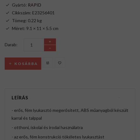
Gyártó:
RAPID
Cikkszám: E23256401
Tömeg: 0.22 kg
Méret: 9.1 × 11 × 5.5 cm
Darab:
KOSÁRBA
LEÍRÁS
- erős, fém lyukasztó megerősített, ABS műanyagból készült
karral és talppal
- otthoni, iskolai és irodai használatra
- az erős, fém konstrukció tökéletes lyukasztást