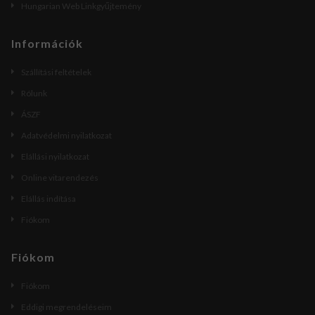
Hungarian Web Linkgyűjtemény
Információk
Szállítási feltételek
Rólunk
ÁSZF
Adatvédelmi nyilatkozat
Elállási nyilatkozat
Online vitarendezés
Elállás indítása
Fiókom
Fiókom
Fiókom
Eddigi megrendeléseim