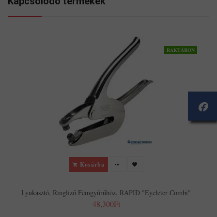
Kapcsolodó termékek
RAKTÁRON
Kosárba
Lyukasztó, Ringliző Fémgyűrűhöz, RAPID "Eyeleter Combi"
48,300Ft