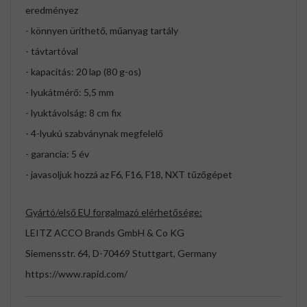
eredményez
- könnyen üríthető, műanyag tartály
- távtartóval
- kapacitás: 20 lap (80 g-os)
- lyukátmérő: 5,5 mm
- lyuktávolság: 8 cm fix
- 4-lyukú szabványnak megfelelő
- garancia: 5 év
- javasoljuk hozzá az F6, F16, F18, NXT tűzőgépet
Gyártó/első EU forgalmazó elérhetősége:
LEITZ ACCO Brands GmbH & Co KG
Siemensstr. 64, D-70469 Stuttgart, Germany
https://www.rapid.com/