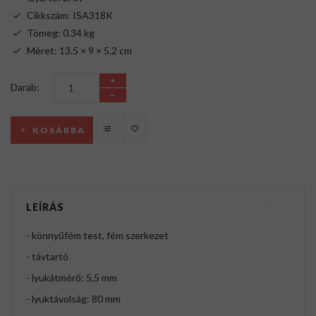
Cikkszám: ISA318K
Tömeg: 0.34 kg
Méret: 13.5 × 9 × 5.2 cm
Darab:
KOSÁRBA
LEÍRÁS
- könnyűfém test, fém szerkezet
- távtartó
- lyukátmérő: 5,5 mm
- lyuktávolság: 80 mm