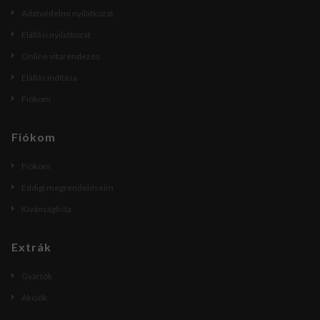
Adatvédelmi nyilatkozat
Elállási nyilatkozat
Online vitarendezés
Elállás indítása
Fiókom
Fiókom
Fiókom
Eddigi megrendeléseim
Kívánságlista
Extrák
Gyártók
Akciók