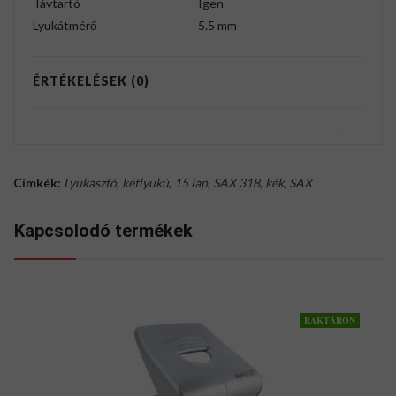
Távtartó
Igen
Lyukátmérő
5.5 mm
ÉRTÉKELÉSEK (0)
Címkék:
Lyukasztó
,
kétlyukú
,
15 lap
,
SAX 318
,
kék
,
SAX
Kapcsolodó termékek
RAKTÁRON