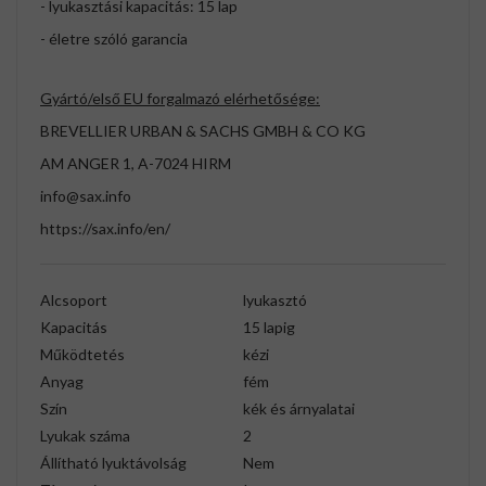
- lyukasztási kapacitás: 15 lap
- életre szóló garancia
Gyártó/első EU forgalmazó elérhetősége:
BREVELLIER URBAN & SACHS GMBH & CO KG
AM ANGER 1, A-7024 HIRM
info@sax.info
https://sax.info/en/
Alcsoport
lyukasztó
Kapacitás
15 lapig
Működtetés
kézi
Anyag
fém
Szín
kék és árnyalatai
Lyukak száma
2
Állítható lyuktávolság
Nem