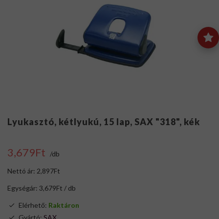
Lyukasztó, kétlyukú, 15 lap, SAX "318", kék
3,679Ft
/db
Nettó ár: 2,897Ft
Egységár: 3,679Ft / db
Elérhető:
Raktáron
Gyártó:
SAX