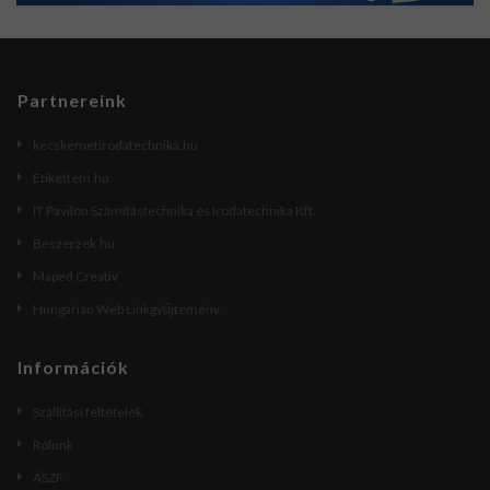
Partnereink
kecskemetirodatechnika.hu
Etikettem.hu
IT Pavilon Számítástechnika és Irodatechnika Kft.
Beszerzek.hu
Maped Creativ
Hungarian Web Linkgyűjtemény
Információk
Szállítási feltételek
Rólunk
ÁSZF