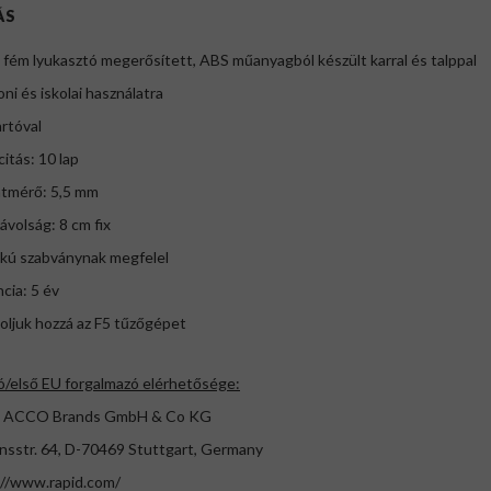
ÁS
, fém lyukasztó megerősített, ABS műanyagból készült karral és talppal
oni és iskolai használatra
artóval
citás: 10 lap
átmérő: 5,5 mm
távolság: 8 cm fix
ukú szabványnak megfelel
ncia: 5 év
soljuk hozzá az F5 tűzőgépet
ó/első EU forgalmazó elérhetősége:
 ACCO Brands GmbH & Co KG
nsstr. 64, D-70469 Stuttgart, Germany
://www.rapid.com/