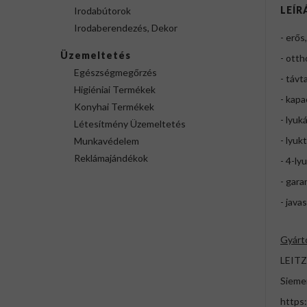
LEÍR
Irodabútorok
Irodaberendezés, Dekor
- erős
Üzemeltetés
- otth
Egészségmegőrzés
- távt
Higiéniai Termékek
- kapa
Konyhai Termékek
- lyuk
Létesítmény Üzemeltetés
- lyuk
Munkavédelem
Reklámajándékok
- 4-ly
- gara
- java
Gyárt
LEITZ
Sieme
https