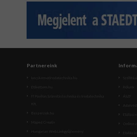
Partnereink
Inform
kecskemetirodatechnika.hu
Szállítás
Etikettem.hu
Rólunk
IT Pavilon Számítástechnika és Irodatechnika
ÁSZF
Kft.
Adatvéde
Beszerzek.hu
Elállási 
Maped Creativ
Online 
Hungarian Web Linkgyűjtemény
Elállás i