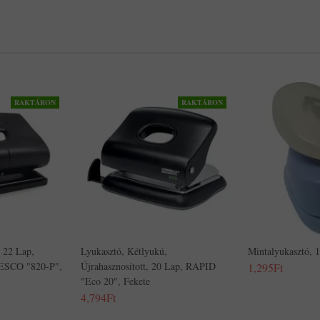
RAKTÁRON
RAKTÁRON
 22 Lap,
Lyukasztó, Kétlyukú,
Mintalyukasztó, 
PESCO "820-P",
Újrahasznosított, 20 Lap, RAPID
1,295Ft
"Eco 20", Fekete
4,794Ft