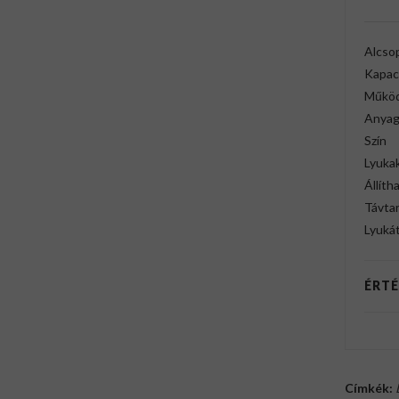
Alcso
Kapac
Működ
Anya
Szín
Lyuka
Állíth
Távta
Lyuká
ÉRTÉ
Címkék: