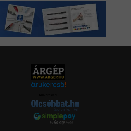
Árukereső.hu