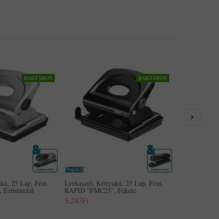
RAKTÁRON
RAKTÁRON
Lyukasztó, K
"FC30", Feket
4,851Ft
ukú, 25 Lap, Fém,
Lyukasztó, Kétlyukú, 25 Lap, Fém,
 Ezüstmetál
RAPID "FMC25", Fekete
5,243Ft