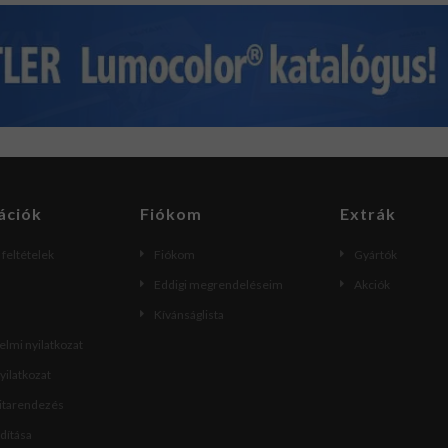
ációk
Fiókom
Extrák
i feltételek
Fiókom
Gyártók
Eddigi megrendeléseim
Akciók
Kívánságlista
lmi nyilatkozat
nyilatkozat
vitarendezés
ndítása