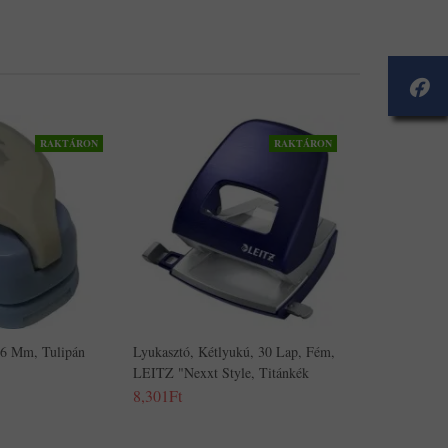
RAKTÁRON
RAKTÁRON
16 Mm, Tulipán
Lyukasztó, Kétlyukú, 30 Lap, Fém,
LEITZ "Nexxt Style, Titánkék
8,301Ft