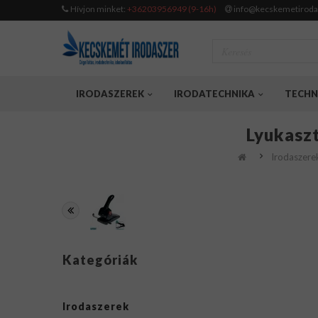
Hívjon minket:
+36203956949 (9-16h)
info@kecskemetiroda
IRODASZEREK
IRODATECHNIKA
TECHN
Lyukaszt
Irodaszere
Kategóriák
Irodaszerek