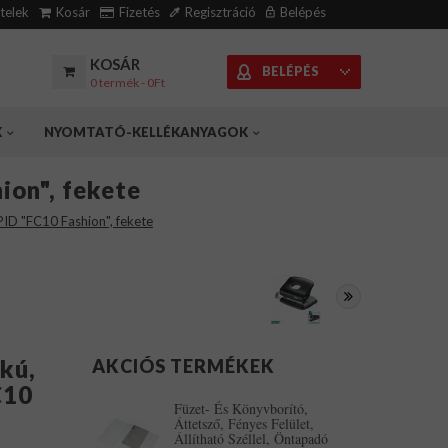
ételek
Kosár
Fizetés
Regisztráció
Belépés
KOSÁR
BELÉPÉS
0 termék - 0Ft
K
NYOMTATÓ-KELLÉKANYAGOK
ion", fekete
PID "FC10 Fashion", fekete
kú,
AKCIÓS TERMÉKEK
C10
Füzet- És Könyvborító,
Áttetsző, Fényes Felület,
Állítható Széllel, Öntapadó