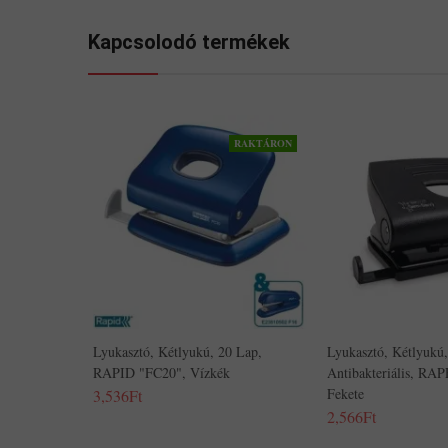
Kapcsolodó termékek
RAKTÁRON
Lyukasztó, Kétlyukú, 20 Lap,
Lyukasztó, Kétlyukú,
RAPID "FC20", Vízkék
Antibakteriális, RA
Fekete
3,536Ft
2,566Ft