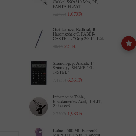
Csíkkal 550x310 Mm, PP,
PANTA PLAST
1,073Ft
1,277Ft
Grafitceruza, Radírral, B,
Háromszögletű, FABER-
CASTELL "Grip 2001", Kék
221Ft
306Ft
Számológép, Asztali, 14
Számjegy, SHARP "EL-
145TBL"
6,361Ft
7,485Ft
Információs Tábla,
Rozsdamentes Acél, HELIT,
Zuhanyzó
1,989Ft
2,750Ft
Kulacs, 500 Ml, Ecozen®,
MAPED PICNIK "Concept