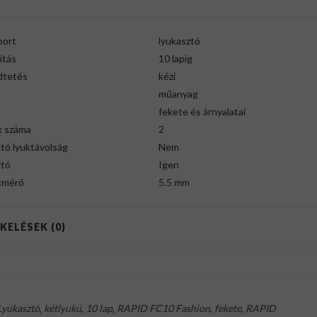
port
lyukasztó
itás
10 lapig
tetés
kézi
g
műanyag
fekete és árnyalatai
k száma
2
ató lyuktávolság
Nem
rtó
Igen
tmérő
5.5 mm
KELÉSEK (0)
Lyukasztó
,
kétlyukú
,
10 lap
,
RAPID FC10 Fashion
,
fekete
,
RAPID