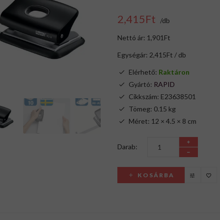
2,415Ft
/db
Nettó ár: 1,901Ft
Egységár: 2,415Ft / db
Elérhető:
Raktáron
Gyártó:
RAPID
Cikkszám: E23638501
Tömeg: 0.15 kg
Méret: 12 × 4.5 × 8 cm
Darab:
KOSÁRBA