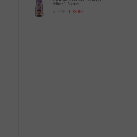
Miniz", Nyuszi
4,580Ft
4,979Ft