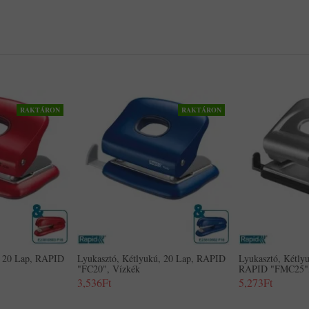
RAKTÁRON
RAKTÁRON
, 20 Lap, RAPID
Lyukasztó, Kétlyukú, 20 Lap, RAPID
Lyukasztó, Kétly
"FC20", Vízkék
RAPID "FMC25",
3,536Ft
5,273Ft