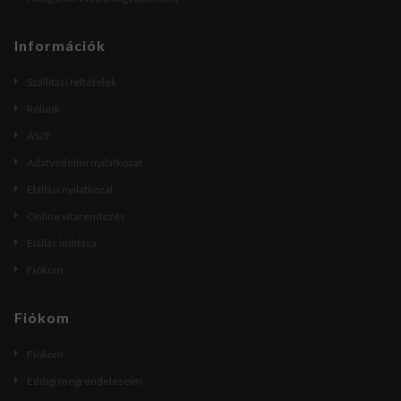
Információk
Szállítási feltételek
Rólunk
ÁSZF
Adatvédelmi nyilatkozat
Elállási nyilatkozat
Online vitarendezés
Elállás indítása
Fiókom
Fiókom
Fiókom
Eddigi megrendeléseim