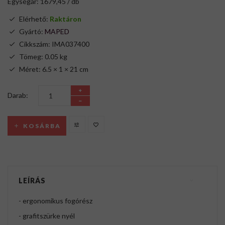
Egységár: 1679,45 / db
Elérhető:
Raktáron
Gyártó:
MAPED
Cikkszám: IMA037400
Tömeg: 0.05 kg
Méret: 6.5 × 1 × 21 cm
Darab:
KOSÁRBA
LEÍRÁS
- ergonomikus fogórész
- grafitszürke nyél