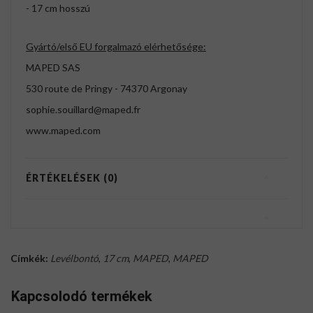
- 17 cm hosszú
Gyártó/első EU forgalmazó elérhetősége:
MAPED SAS
530 route de Pringy - 74370 Argonay
sophie.souillard@maped.fr
www.maped.com
ÉRTÉKELÉSEK (0)
Címkék:
Levélbontó
,
17 cm
,
MAPED
,
MAPED
Kapcsolodó termékek