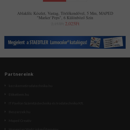
Ablakfilc Készlet, Vastag, Törlőkendővel, 5 Mm, MAPED
"Marker`Peps", 6 Különböző Szín
2,025Ft
2,153Ft
Partnereink
kecskemetirodatechnika.hu
Etikettem.hu
IT Pavilon Számítástechnika és Irodatechnika Kft.
Beszerzek.hu
Maped Creativ
Hungarian Web Linkgyűjtemény