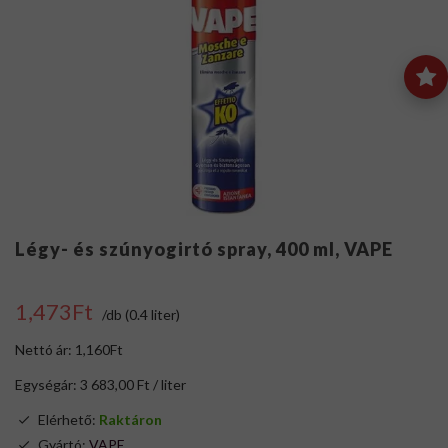
Légy- és szúnyogirtó spray, 400 ml, VAPE
1,473Ft
/db (0.4 liter)
Nettó ár: 1,160Ft
Egységár: 3 683,00 Ft / liter
Elérhető:
Raktáron
Gyártó:
VAPE