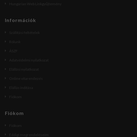
Hungarian Web Linkgyűjtemény
Információk
Szállítási feltételek
Rólunk
ÁSZF
Adatvédelmi nyilatkozat
Elállási nyilatkozat
Online vitarendezés
Elállás indítása
Fiókom
Fiókom
Fiókom
Eddigi megrendeléseim