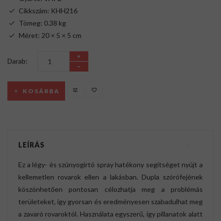
Cikkszám: KHH216
Tömeg: 0.38 kg
Méret: 20 × 5 × 5 cm
Darab:
KOSÁRBA
LEÍRÁS
Ez a légy- és szúnyogirtó spray hatékony segítséget nyújt a
kellemetlen rovarok ellen a lakásban. Dupla szórófejének
köszönhetően pontosan célozhatja meg a problémás
területeket, így gyorsan és eredményesen szabadulhat meg
a zavaró rovaroktól. Használata egyszerű, így pillanatok alatt