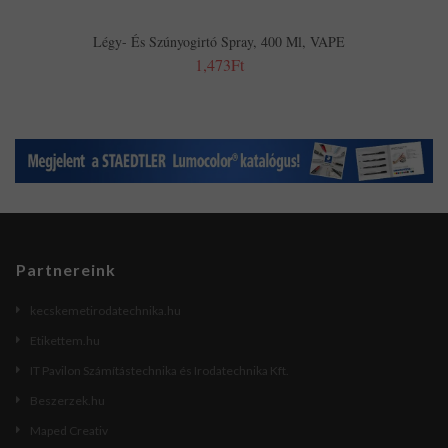
Légy- És Szúnyogirtó Spray, 400 Ml, VAPE
1,473Ft
Partnereink
kecskemetirodatechnika.hu
Etikettem.hu
IT Pavilon Számítástechnika és Irodatechnika Kft.
Beszerzek.hu
Maped Creativ