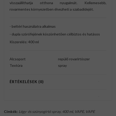
visszaállíthatja otthona nyugalmát. Kellemesebb,
rovarmentes környezetben élvezheti a szabadidejét.
- beltéri használatra alkalmas
- dupla szórófejének köszönhetően célbiztos és hatásos
Kiszerelés: 400 ml
Alcsoport
repülő rovarirtószer
Textúra
spray
ÉRTÉKELÉSEK (0)
Címkék:
Légy- és szúnyogirtó spray
,
400 ml
,
VAPE
,
VAPE